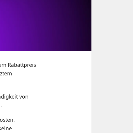
zum Rabattpreis
nztem
digkeit von
.
kosten.
keine