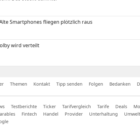
Alte Smartphones fliegen plötzlich raus
by wird verteilt
er
Themen
Kontakt
Tipp senden
Folgen
Bedanken
D
ws
Testberichte
Ticker
Tarifvergleich
Tarife
Deals
Mob
arables
Fintech
Handel
Provider
Unterhaltung
Umwel
ogle