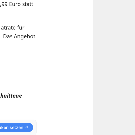
,99 Euro statt
atrate für
. Das Angebot
chnittene
aken setzen ↗