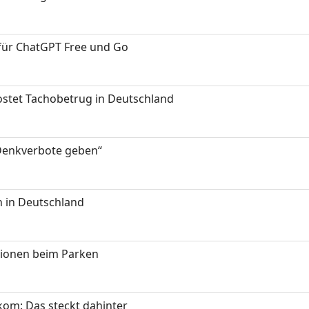
 für ChatGPT Free und Go
kostet Tachobetrug in Deutschland
 Denkverbote geben“
 in Deutschland
tionen beim Parken
om: Das steckt dahinter