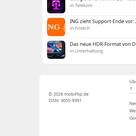
in Telekom
ING zieht Support-Ende vor: 
in Fintech
Das neue HDR-Format von Dol
in Unterhaltung
Üb
⇡
© 2026 mobiFlip.de
ISSN: 3055-9391
Ne
We
Go