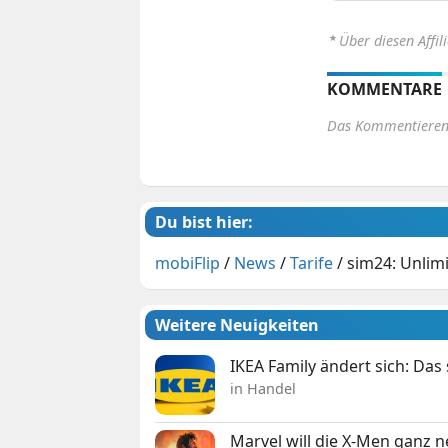
⋆
Über diesen Affil
KOMMENTARE
Das Kommentieren 
Du bist hier:
mobiFlip
/
News
/
Tarife
/
sim24: Unlimi
Weitere Neuigkeiten
IKEA Family ändert sich: Da
in Handel
Marvel will die X-Men ganz 