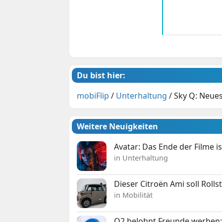
Du bist hier:
mobiFlip
/
Unterhaltung
/
Sky Q: Neue
Weitere Neuigkeiten
Avatar: Das Ende der Filme is
in Unterhaltung
Dieser Citroën Ami soll Roll
in Mobilität
O2 belohnt Freunde werben: