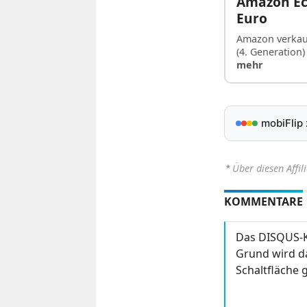
Amazon Ech
Euro
Amazon verkau
(4. Generation
mehr
mobiFlip
⋆
Über diesen Affil
KOMMENTARE
Das DISQUS-K
Grund wird da
Schaltfläche g