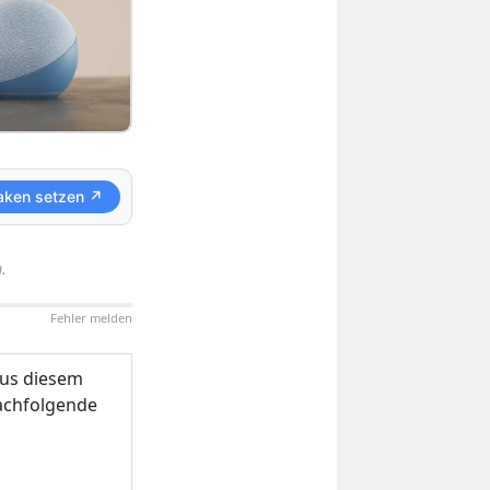
aken setzen ↗
.
Fehler melden
us diesem
nachfolgende