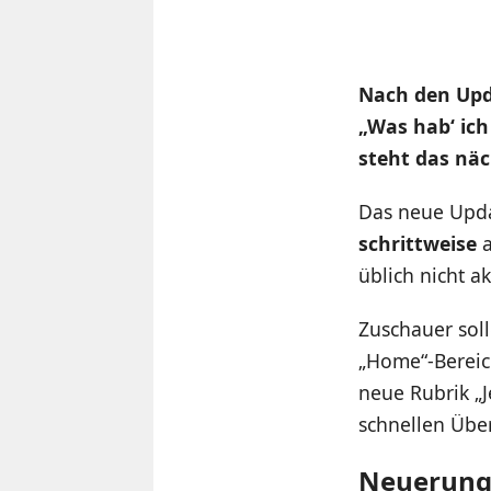
Nach den Upd
„Was hab‘ ich
steht das nä
Das neue Upda
schrittweise
a
üblich nicht a
Zuschauer soll
„Home“-Bereic
neue Rubrik „J
schnellen Über
Neuerunge