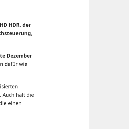
UHD HDR, der
achsteuerung,
tte Dezember
an dafür wie
isierten
 Auch hält die
die einen