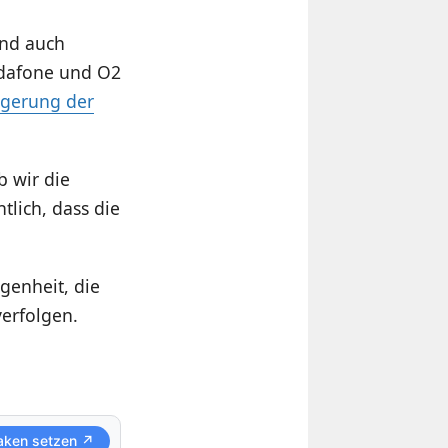
und auch
Vodafone und O2
igerung der
 wir die
tlich, dass die
genheit, die
verfolgen.
aken setzen ↗