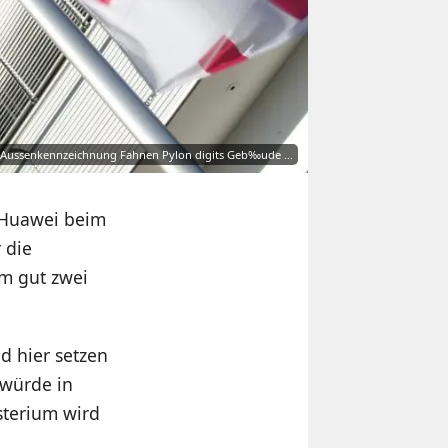
n Aussenkennzeichnung Fahnen Pylon digits Geb‰ude …
n Huawei beim
 die
m gut zwei
 hier setzen
 würde in
sterium wird