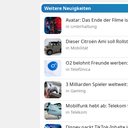
Weitere Neuigkeiten
Avatar: Das Ende der Filme is
in Unterhaltung
Dieser Citroën Ami soll Roll
in Mobilität
O2 belohnt Freunde werben:
in Telefónica
3 Milliarden Spieler weltw
in Gaming
Mobilfunk hebt ab: Telekom 
in Telekom
Disney packt TikTok-Inhalte 