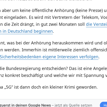
h aber um keine öffentliche Anhörung (keine Presse) 
ht eingeladen. Es wird mit Vertretern der Telekom, 
nn die Zeit drängt, in gut zwei Monaten soll
die Verste
 in Deutschland beginnen
.
nnt, was bei der Anhörung herauskommen wird und ob
en werden. Immerhin ist mittlerweile ziemlich offensich
 Sicherheitsbedenken eigene Interessen verfolgen
.
die Bundesregierung entscheiden? Das ist eine Angele
nz konkret beschäftigt und welche wir mit Spannung 
 „5G“ ist dann doch ein kleiner Krimi geworden.
 zuerst in deinen Google News
– jetzt als Quelle setzen
H