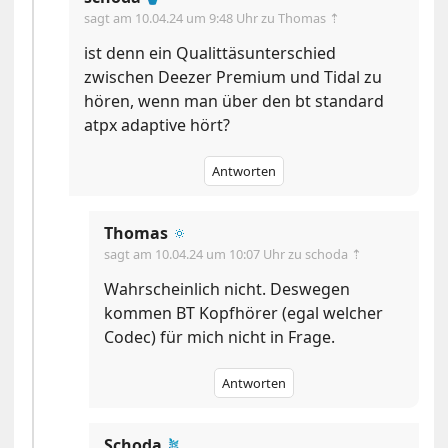
sagt am
10.04.24 um 9:48 Uhr
zu Thomas ⇡
ist denn ein Qualittäsunterschied
zwischen Deezer Premium und Tidal zu
hören, wenn man über den bt standard
atpx adaptive hört?
Antworten
Thomas
🔅
sagt am
10.04.24 um 10:07 Uhr
zu schoda ⇡
Wahrscheinlich nicht. Deswegen
kommen BT Kopfhörer (egal welcher
Codec) für mich nicht in Frage.
Antworten
Schoda
🪴