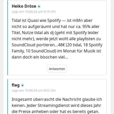
Heiko Dröse
☀️
sagt am
10.04.24 um 9:19 Uhr
Tidal ist Quasi wie Spotify — ist mMn aber
nicht so aufgeräumt und hat nur ca. 95% aller
Titel, Nutze tidal als dj (geht mit Spotify leider
nicht mehr), werde jetzt wohl alle playlisten zu
SoundCloud portieren…48€ (20 tidal, 18 Spotify
Family, 10 SoundCloud) im Monat für Musik ist
dann doch ein bisschen viel…
Antworten
flag
☀️
sagt am
10.04.24 um 8:52 Uhr
Insgesamt überrascht die Nachricht glaube ich
keinen. Jeder Streamingdienst wird dieses Jahr
die Preise anheben oder hat es bereits getan.