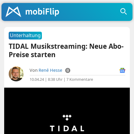
Unterhaltung
TIDAL Musikstreaming: Neue Abo-
Preise starten
Von
René Hesse
10.04.24 | 8:38 Uhr
|
7 Kommentare