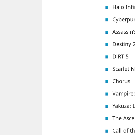
Halo Infi
Cyberpu
Assassin’
Destiny 
DiRT 5
Scarlet 
Chorus
Vampire:
Yakuza: 
The Asce
Call of t