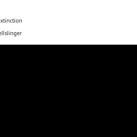
xtinction
llslinger