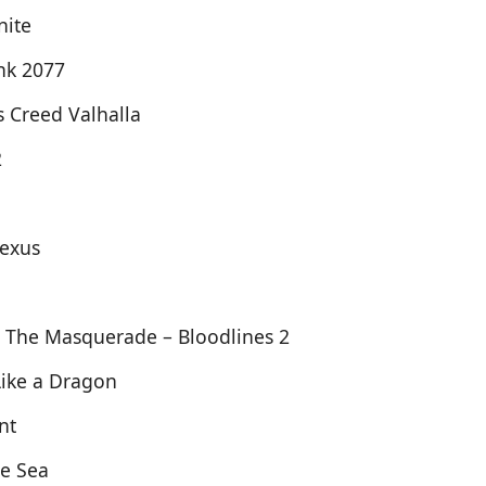
nite
nk 2077
s Creed Valhalla
2
Nexus
 The Masquerade – Bloodlines 2
Like a Dragon
nt
he Sea