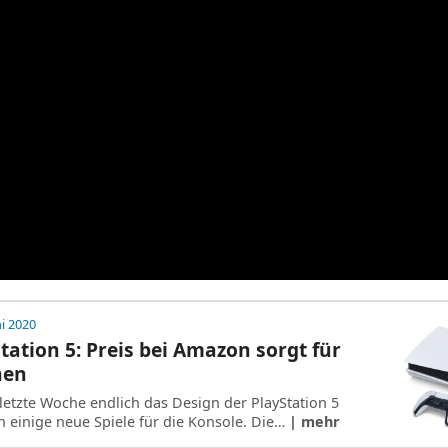
ni 2020
tation 5: Preis bei Amazon sorgt für
nen
 letzte Woche endlich das Design der PlayStation 5
h einige neue Spiele für die Konsole. Die…
| mehr