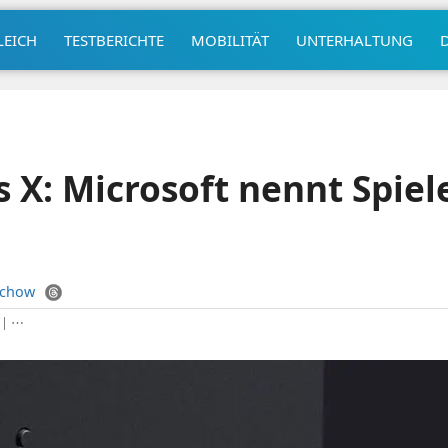
LEICH
TESTBERICHTE
MOBILITÄT
UNTERHALTUNG
s X: Microsoft nennt Spiel
uchow
|
⋯