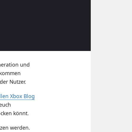
neration und
kt kommen
er Nutzer.
ellen Xbox Blog
 euch
ocken könnt.
ützen werden.