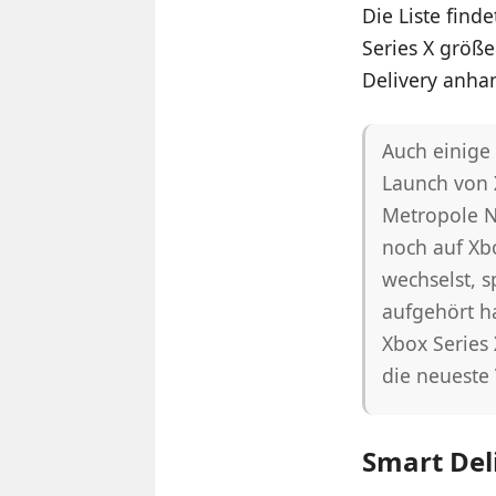
Die Liste find
Series X größ
Delivery anhan
Auch einige 
Launch von 
Metropole N
noch auf Xb
wechselst, s
aufgehört h
Xbox Series 
die neueste 
Smart Deli