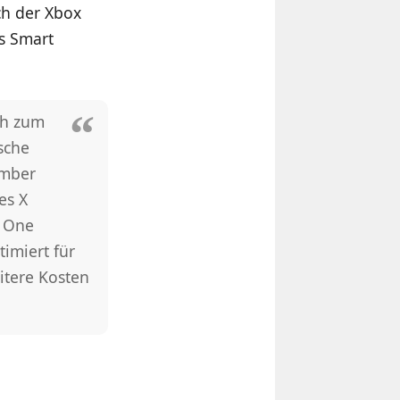
ch der Xbox
s Smart
ch zum
sche
ember
es X
x One
imiert für
itere Kosten