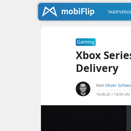
TARIFVERG
Gaming
Xbox Serie
Delivery
Von
Oliver Schw
16.06.20 | 14:50 Uhr