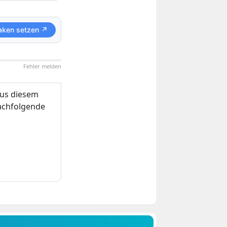
aken setzen ↗
Fehler melden
us diesem
nachfolgende