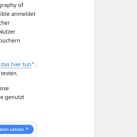
graphy of
dible anmeldet
cher
Nutzer
rbüchern
 das hier tun
.
testen.
lose
me genutzt
aken setzen ↗