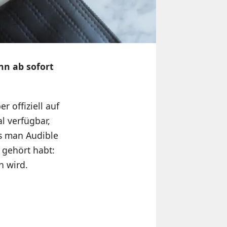
nn ab sofort
r offiziell auf
 verfügbar,
is man Audible
e gehört habt:
n wird.