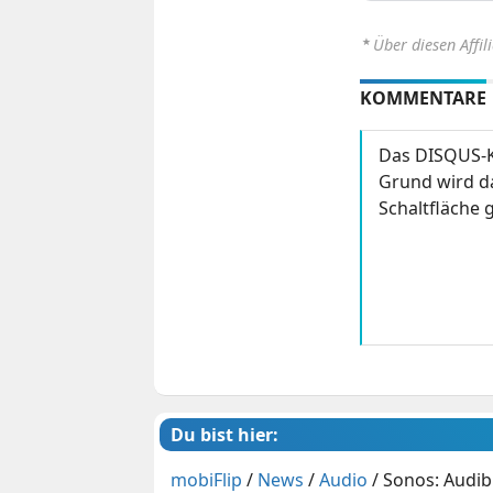
⋆
Über diesen Affil
KOMMENTARE
Das DISQUS-K
Grund wird da
Schaltfläche g
Du bist hier:
mobiFlip
/
News
/
Audio
/
Sonos: Audibl