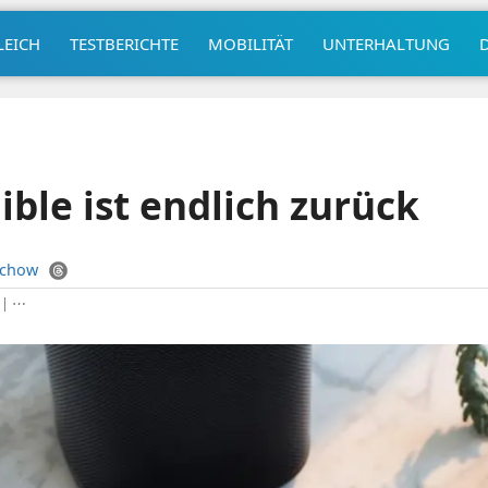
LEICH
TESTBERICHTE
MOBILITÄT
UNTERHALTUNG
ible ist endlich zurück
uchow
|
⋯