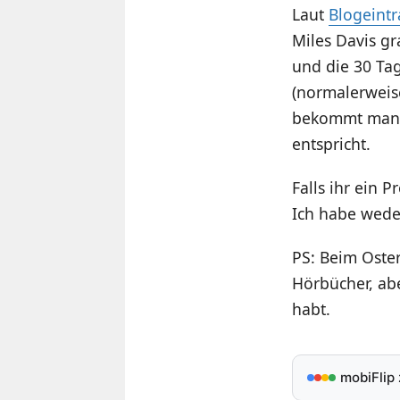
Laut
Blogeint
Miles Davis g
und die 30 Tag
(normalerweis
bekommt man ü
entspricht.
Falls ihr ein 
Ich habe weder
PS: Beim Oster
Hörbücher, abe
habt.
mobiFlip