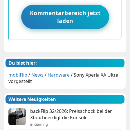
Kommentarbereich jetzt
laden
Du bist hier:
mobiFlip
/
News
/
Hardware
/
Sony Xperia XA Ultra
vorgestellt
Weitere Neuigkeiten
backFlip 32/2026: Preisschock bei der
Xbox beerdigt die Konsole
in Gaming