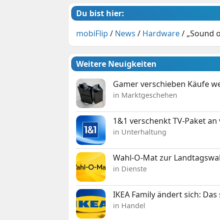
Du bist hier:
mobiFlip
/
News
/
Hardware
/
„Sound o
Weitere Neuigkeiten
Gamer verschieben Käufe we
in Marktgeschehen
1&1 verschenkt TV-Paket an
in Unterhaltung
Wahl-O-Mat zur Landtagswahl
in Dienste
IKEA Family ändert sich: Da
in Handel