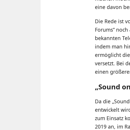
eine davon ber
Die Rede ist 
Forums“ noch a
bekannten Tele
indem man hin
ermöglicht di
versetzt. Bei 
einen größere
„Sound on
Da die „Sound
entwickelt wir
zum Einsatz k
2019 an, im R