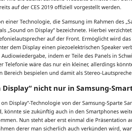
eits auf der CES 2019 offiziell vorgestellt werden.
von einer Technologie, die Samsung im Rahmen des 
ls „Sound on Display“ bezeichnete. Hierbei verzichte
fonielautsprecher auf der Front. Ermöglicht wird das
ter dem Display einen piezoelektrischen Speaker verb
e Audiowiedergabe, indem er Teile des Panels in Sch
der Telefonie wäre das nur ein kleiner, allerdings könnt
n Bereich bespielen und damit als Stereo-Lautspreche
 Display“ nicht nur in Samsung-Sma
 on Display“-Technologie von der Samsung-Sparte Sa
d, könnte sie zukünftig auch in den Smartphones weite
ommen. Nun steht aber erst einmal die Präsentation a
ahmen derer man sicherlich auch verkünden wird, wan