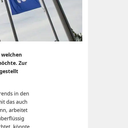
t welchen
öchte. Zur
gestellt
Trends in den
it das auch
n, arbeitet
berflüssig
htet, könnte