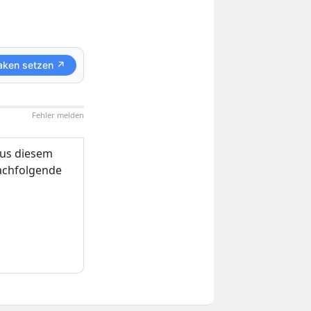
aken setzen ↗
Fehler melden
us diesem
nachfolgende