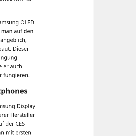
„Samsung OLED
t man auf den
 angeblich,
aut. Dieser
wingung
e er auch
r fungieren.
rtphones
msung Display
rer Hersteller
uf der CES
n mit ersten