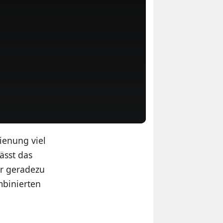
ienung viel
ässt das
er geradezu
mbinierten