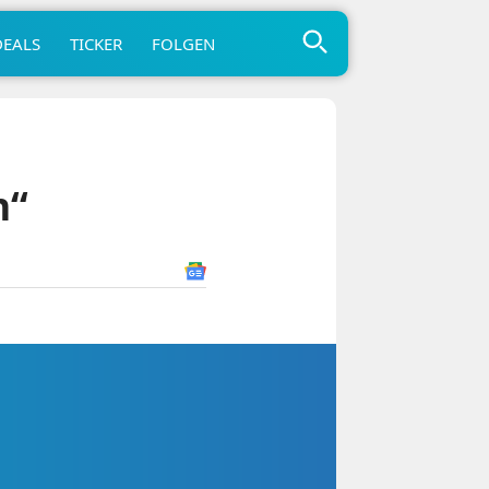
DEALS
TICKER
FOLGEN
n“