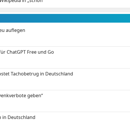
Wikipedia in „schön“
neu auflegen
 für ChatGPT Free und Go
kostet Tachobetrug in Deutschland
 Denkverbote geben“
 in Deutschland