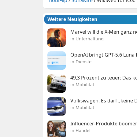
mobiFlip
/
Software
/
Wikiweb für iOS: 
Weitere Neuigkeiten
Marvel will die X-Men ganz 
in Unterhaltung
OpenAI bringt GPT-5.6 Luna
in Dienste
49,3 Prozent zu teuer: Das 
in Mobilität
Volkswagen: Es darf „keine
in Mobilität
Influencer-Produkte boomen
in Handel