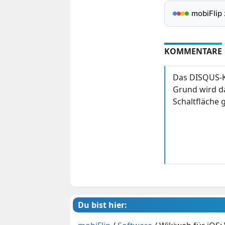
mobiFlip
KOMMENTARE
Das DISQUS-K
Grund wird da
Schaltfläche g
Du bist hier: