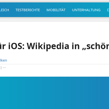
LEICH
TESTBERICHTE
MOBILITÄT
UNTERHALTUNG
r iOS: Wikipedia in „schö
lken
|
⋯