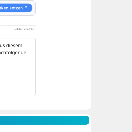
aken setzen ↗
Fehler melden
us diesem
nachfolgende