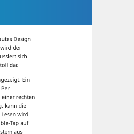
rautes Design
 wird der
ssiert sich
oll dar.
gezeigt. Ein
 Per
 einer rechten
g, kann die
 Lesen wird
uble-Tap auf
ystem aus