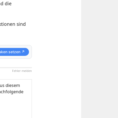
nd die
ktionen sind
aken setzen ↗
Fehler melden
us diesem
nachfolgende