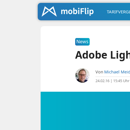
TARIFVERG
News
Adobe Ligh
Von
Michael Meid
24.02.16 | 15:45 Uhr