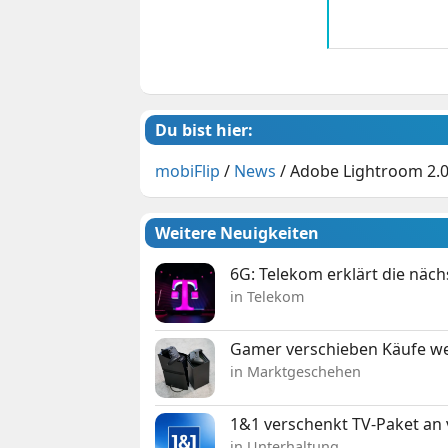
Du bist hier:
mobiFlip
/
News
/
Adobe Lightroom 2.0 
Weitere Neuigkeiten
6G: Telekom erklärt die näc
in Telekom
Gamer verschieben Käufe we
in Marktgeschehen
1&1 verschenkt TV-Paket an
in Unterhaltung