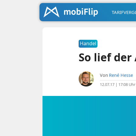
TARIFVERG
Handel
So lief de
Von
René Hesse
12.07.17 | 17:08 Uhr