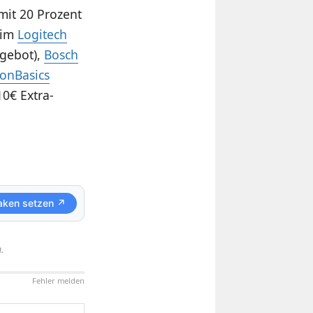
mit 20 Prozent
eim
Logitech
ngebot),
Bosch
onBasics
0€ Extra-
aken setzen ↗
.
Fehler melden