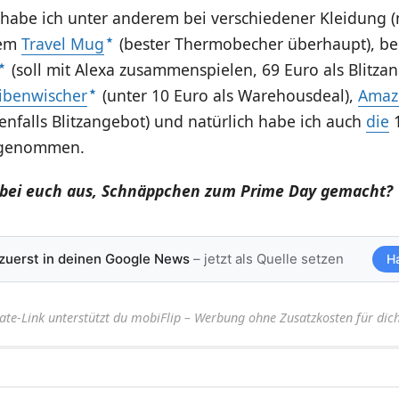
habe ich unter anderem bei verschiedener Kleidung (
nem
Travel Mug
(bester Thermobecher überhaupt), b
(soll mit Alexa zusammenspielen, 69 Euro als Blitza
ibenwischer
(unter 10 Euro als Warehousdeal),
Amaz
enfalls Blitzangebot) und natürlich habe ich auch
die
1
tgenommen.
 bei euch aus, Schnäppchen zum Prime Day gemacht?
 zuerst in deinen Google News
– jetzt als Quelle setzen
H
iate-Link unterstützt du mobiFlip – Werbung ohne Zusatzkosten für dich