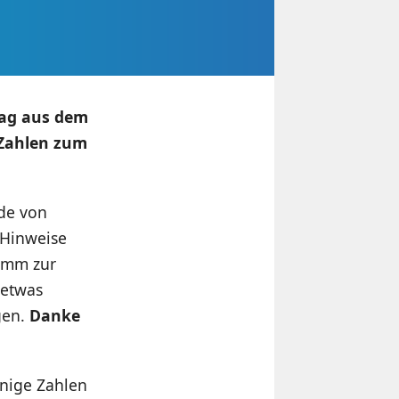
Tag aus dem
 Zahlen zum
de von
 Hinweise
amm zur
 etwas
gen.
Danke
nige Zahlen