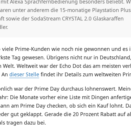
k mit Alexa Sprachfernbedienung besonders beliebt. W
waren unter anderem die 15-monatige Playstation Plus
aft sowie der SodaStream CRYSTAL 2.0 Glaskaraffen
ler.
 viele Prime-Kunden wie noch nie gewonnen und es i
rkste Tag gewesen. Übrigens nicht nur in Deutschland
n Welt. Weltweit war der Echo Dot das am meisten ver
. An
dieser Stelle
findet ihr Details zum weltweiten Pr
önlich war der Prime Day durchaus lohnenswert. Mein
ahr: Die Monate vorher eine Liste mit Dingen anfertige
ann am Prime Day checken, ob sich ein Kauf lohnt. D
eder gut geklappt. Gerade die 20 Prozent Rabatt auf al
s tragen dazu bei.