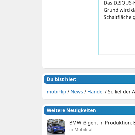
Das DISQUS-K
Grund wird da
Schaltfläche g
Du bist hier:
mobiFlip
/
News
/
Handel
/
So lief der
Weitere Neuigkeiten
BMW i3 geht in Produktion: El
in Mobilität