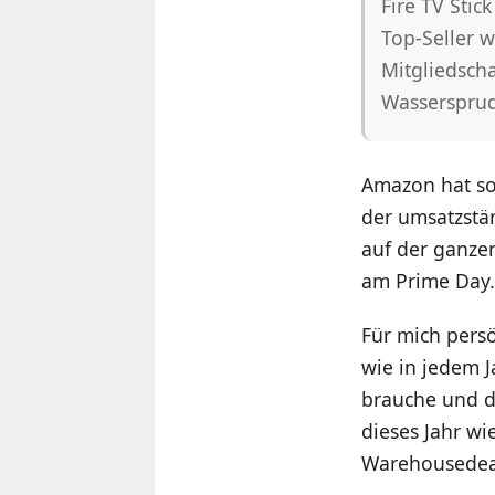
Fire TV Stic
Top-Seller 
Mitgliedsch
Wassersprud
Amazon hat so
der umsatzstä
auf der ganze
am Prime Day
Für mich pers
wie in jedem J
brauche und d
dieses Jahr wi
Warehousedeal