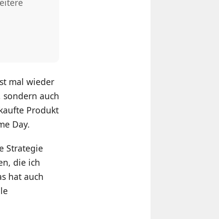
eitere
st mal wieder
, sondern auch
kaufte Produkt
ime Day.
e Strategie
n, die ich
as hat auch
le