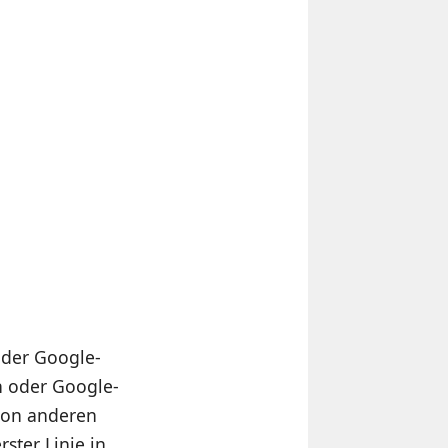
 der Google-
n oder Google-
von anderen
rster Linie in