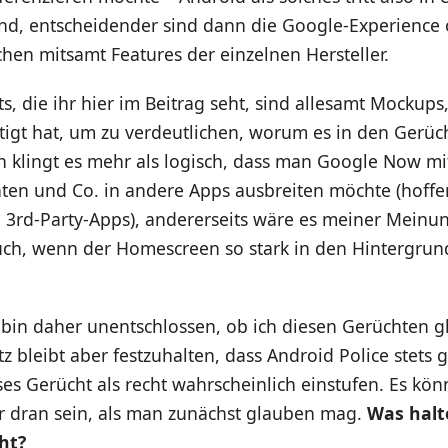
nd, entscheidender sind dann die Google-Experience 
hen mitsamt Features der einzelnen Hersteller.
s, die ihr hier im Beitrag seht, sind allesamt Mockups
rtigt hat, um zu verdeutlichen, worum es in den Gerü
en klingt es mehr als logisch, dass man Google Now m
nten und Co. in andere Apps ausbreiten möchte (hoffe
 3rd-Party-Apps), andererseits wäre es meiner Meinu
ruch, wenn der Homescreen so stark in den Hintergrun
 bin daher unentschlossen, ob ich diesen Gerüchten g
tz bleibt aber festzuhalten, dass Android Police stets 
eses Gerücht als recht wahrscheinlich einstufen. Es kön
 dran sein, als man zunächst glauben mag.
Was halt
ht?