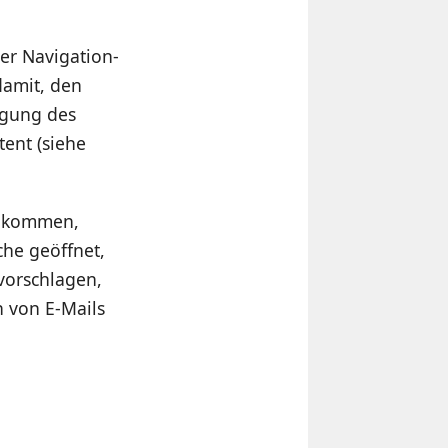
er Navigation-
damit, den
igung des
ent (siehe
t kommen,
che geöffnet,
vorschlagen,
n von E-Mails