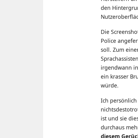
den Hintergru
Nutzeroberfläc
Die Screenshot
Police angefe
soll. Zum ein
Sprachassiste
irgendwann in
ein krasser B
würde.
Ich persönlich
nichtsdestotro
ist und sie di
durchaus mehr
diesem Gerüc