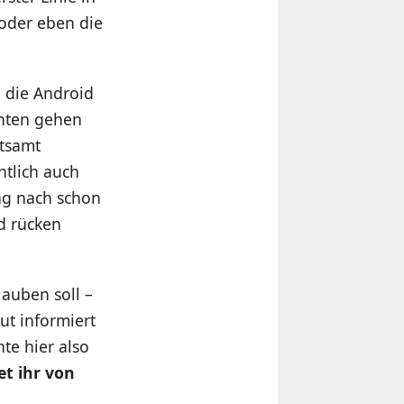
oder eben die
, die Android
chten gehen
itsamt
ntlich auch
ng nach schon
d rücken
lauben soll –
gut informiert
nte hier also
et ihr von