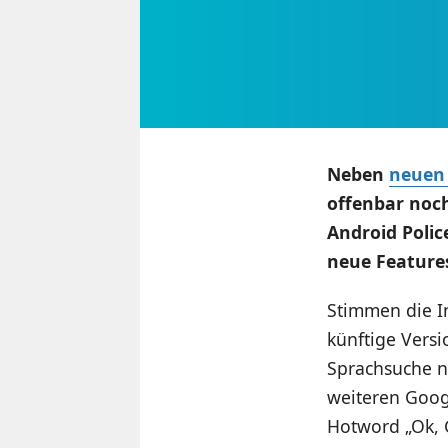
Neben
neuen
offenbar noch
Android Polic
neue Feature
Stimmen die In
künftige Versi
Sprachsuche n
weiteren Goog
Hotword „Ok, G