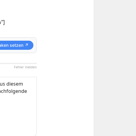
“]
aken setzen ↗
Fehler melden
us diesem
nachfolgende