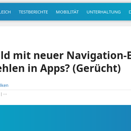
LEICH
TESTBERICHTE
MOBILITÄT
UNTERHALTUNG
ld mit neuer Navigation-
hlen in Apps? (Gerücht)
lken
|
⋯