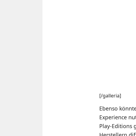
[/galleria]
Ebenso könnte
Experience nut
Play-Editions
Herstellern dif