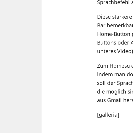
Sprachbefehl 
Diese stärkere
Bar bemerkbar
Home-Button g
Buttons oder A
unteres Video)
Zum Homescree
indem man dort
soll der Sprac
die möglich si
aus Gmail her
[galleria]