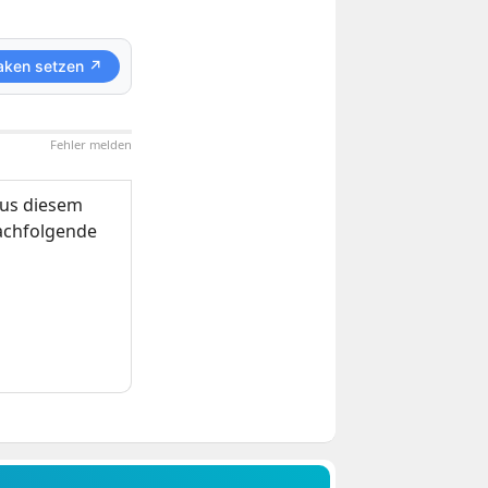
aken setzen ↗
Fehler melden
us diesem
nachfolgende