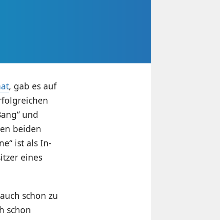
hat
, gab es auf
rfolgreichen
 Bang“ und
sten beiden
“ ist als In-
tzer eines
 auch schon zu
ch schon