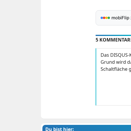
mobiFlip
5 KOMMENTAR
Das DISQUS-K
Grund wird da
Schaltfläche g
Du bist hier: