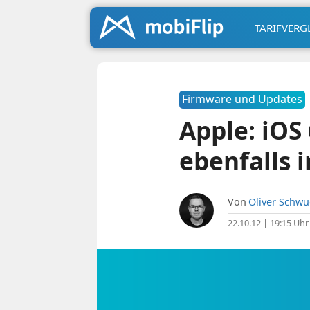
TARIFVERG
Firmware und Updates
Apple: iOS 
ebenfalls 
Von
Oliver Schw
22.10.12 | 19:15 Uhr