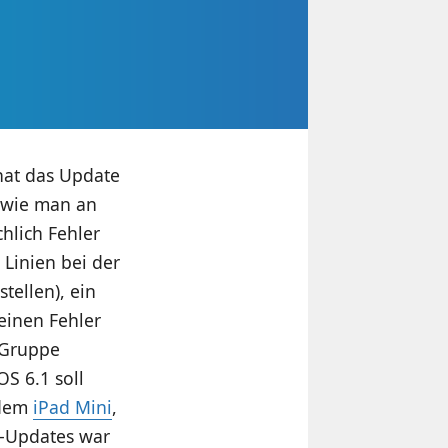
hat das Update
, wie man an
hlich Fehler
 Linien bei der
tellen), ein
einen Fehler
-Gruppe
S 6.1 soll
 dem
iPad Mini
,
S-Updates war