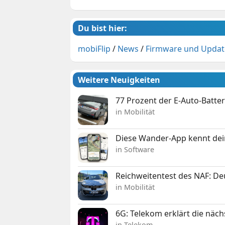
Du bist hier:
mobiFlip
/
News
/
Firmware und Updat
Weitere Neuigkeiten
77 Prozent der E-Auto-Batter
in Mobilität
Diese Wander-App kennt deine
in Software
Reichweitentest des NAF: D
in Mobilität
6G: Telekom erklärt die näc
in Telekom