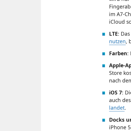
Fingerab
im A7-Ch
iCloud so
LTE
: Das
nutzen
, 
Farben
:
Apple-A
Store kos
nach dem
iOS 7
: D
auch des
landet
.
Docks u
iPhone 5