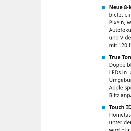
Neue 8-
bietet e
Pixeln, 
Autofokus
und Vide
mit 120 
True Ton
Doppelbl
LEDs in u
Umgebung
Apple sp
Blitz an
Touch ID
Hometast
unter de
wird nur