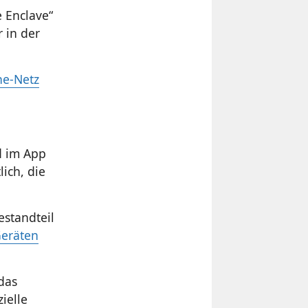
 Enclave“
 in der
ne-Netz
d im App
lich, die
estandteil
Geräten
das
ielle