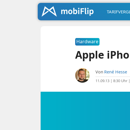
TARIFVERG
Hardware
Apple iPho
Von
René Hesse
11.09.13 | 8:30 Uhr