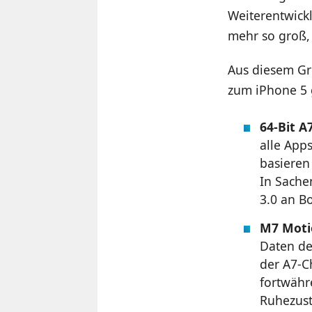
Weiterentwick
mehr so groß,
Aus diesem Gr
zum iPhone 5 
64-Bit A
alle App
basieren 
In Sache
3.0 an B
M7 Moti
Daten de
der A7-C
fortwähr
Ruhezust