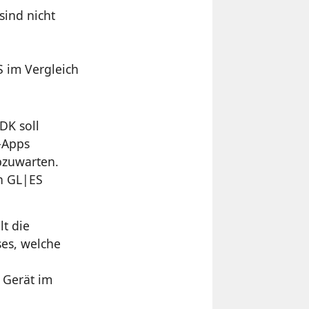
ind nicht
S im Vergleich
DK soll
e-Apps
abzuwarten.
en GL|ES
t die
es, welche
 Gerät im