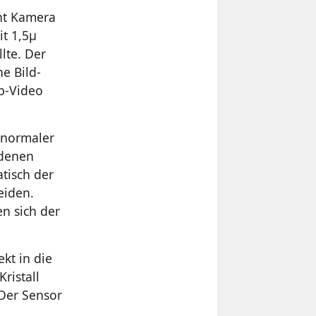
ght Kamera
it 1,5μ
lte. Der
he Bild-
p-Video
n normaler
edenen
atisch der
eiden.
n sich der
kt in die
ristall
 Der Sensor