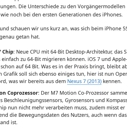
lungen. Die Unterschiede zu den Vorgängermodellen s
 wie noch bei den ersten Generationen des iPhones.
und schauen wir uns kurz an, was sich beim iPhone 5
genau getan hat.
7 Chip
: Neue CPU mit 64-Bit Desktop-Architektur, das S
s einfach zu 64-Bit migrieren können. iOS 7 und Appl
schon auf 64 Bit. Was es in der Praxis bringt, bleibt 
n Grafik soll sich ebenso einiges tun, hier ist nun Op
ord, was wir bereits aus dem
Nexus 7 (2013)
kennen.
on Coprozessor
: Der M7 Motion Co-Prozessor sammel
s Beschleunigungssensors, Gyrosensors und Kompass
hip nun nicht mehr verarbeiten muss, zudem misst er
end die Bewegungsdaten des Nutzers, auch wenn das
and ist.