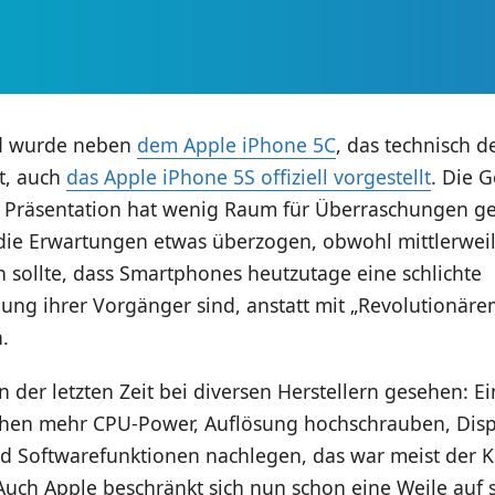
d wurde neben
dem Apple iPhone 5C
, das technisch 
st, auch
das Apple iPhone 5S offiziell vorgestellt
. Die 
r Präsentation hat wenig Raum für Überraschungen ge
ie Erwartungen etwas überzogen, obwohl mittlerweil
n sollte, dass Smartphones heutzutage eine schlichte
ung ihrer Vorgänger sind, anstatt mit „Revolutionäre
.
n der letzten Zeit bei diversen Herstellern gesehen: 
chen mehr CPU-Power, Auflösung hochschrauben, Disp
d Softwarefunktionen nachlegen, das war meist der K
uch Apple beschränkt sich nun schon eine Weile auf s