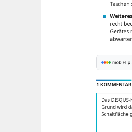
Taschen 
Weitere
recht be
Gerätes 
abwarten
mobiFlip
1 KOMMENTAR
Das DISQUS-K
Grund wird da
Schaltfläche g