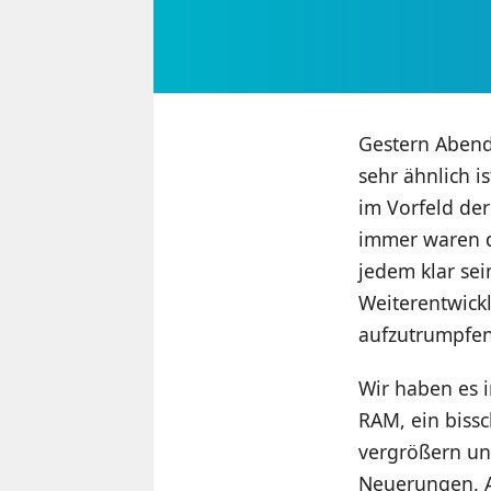
Gestern Aben
sehr ähnlich i
im Vorfeld de
immer waren d
jedem klar sei
Weiterentwickl
aufzutrumpfen
Wir haben es i
RAM, ein biss
vergrößern un
Neuerungen. A