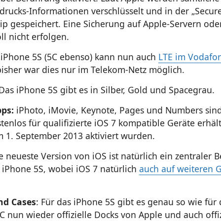
drucks-Informationen verschlüsselt und in der „Secure
ip gespeichert. Eine Sicherung auf Apple-Servern oder
ll nicht erfolgen.
 iPhone 5S (5C ebenso) kann nun auch
LTE im Vodafo
bisher war dies nur im Telekom-Netz möglich.
 Das iPhone 5S gibt es in Silber, Gold und Spacegrau.
pps:
iPhoto, iMovie, Keynote, Pages und Numbers sin
tenlos für qualifizierte iOS 7 kompatible Geräte erhält
 1. September 2013 aktiviert wurden.
ie neueste Version von iOS ist natürlich ein zentraler B
 iPhone 5S, wobei iOS 7 natürlich
auch auf weiteren 
nd Cases
: Für das iPhone 5S gibt es genau so wie für 
C nun wieder offizielle Docks von Apple und auch offiz