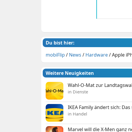
Du bist hier:
mobiFlip
/
News
/
Hardware
/
Apple iP
Weitere Neuigkeiten
Wahl-O-Mat zur Landtagswahl
in Dienste
IKEA Family ändert sich: Da
in Handel
Marvel will die X-Men ganz 