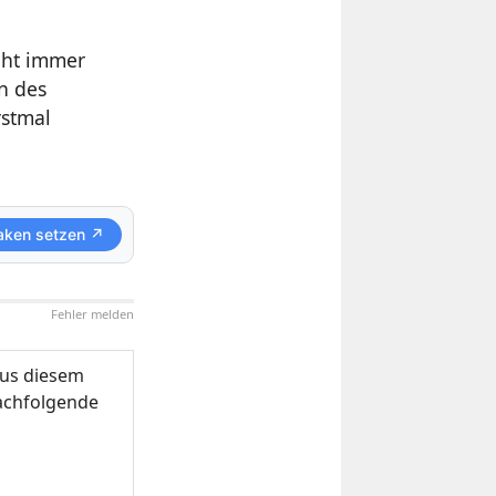
eht immer
n des
rstmal
aken setzen ↗
Fehler melden
us diesem
nachfolgende