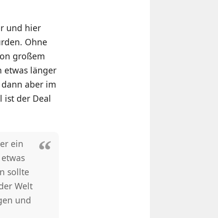
r und hier
würden. Ohne
 von großem
n etwas länger
s dann aber im
 ist der Deal
er ein
 etwas
n sollte
der Welt
rgen und