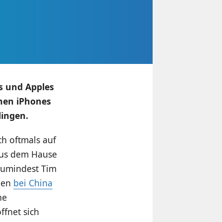
s und Apples
onen iPhones
lingen.
ch oftmals auf
aus dem Hause
 zumindest Tim
rgen
bei China
he
ffnet sich