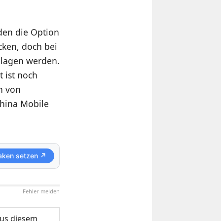
den die Option
cken, doch bei
chlagen werden.
t ist noch
n von
China Mobile
aken setzen ↗
Fehler melden
us diesem