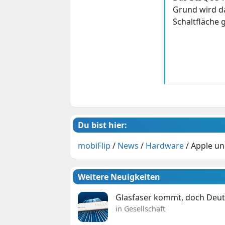
Grund wird da
Schaltfläche g
Du bist hier:
mobiFlip
/
News
/
Hardware
/
Apple un
Weitere Neuigkeiten
Glasfaser kommt, doch Deuts
in Gesellschaft