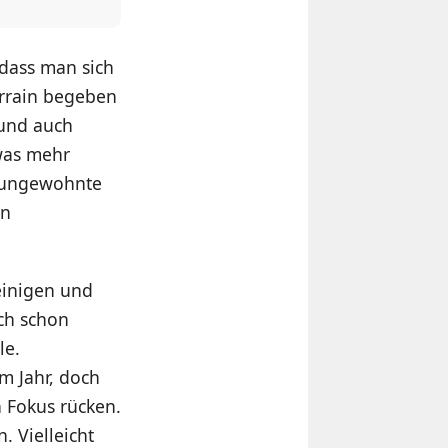
 dass man sich
errain begeben
 und auch
twas mehr
e ungewohnte
en
einigen und
uch schon
le.
im Jahr, doch
n Fokus rücken.
. Vielleicht