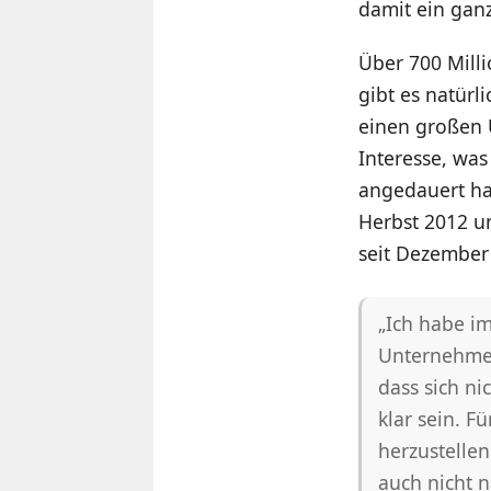
damit ein gan
Über 700 Milli
gibt es natür
einen großen 
Interesse, wa
angedauert hab
Herbst 2012 un
seit Dezember
„Ich habe im
Unternehmen
dass sich ni
klar sein. F
herzustellen
auch nicht n