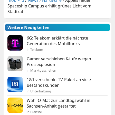
mobiFlip
/
News
/
Hardware
/
Apples neuer
Spaceship Campus erhält grünes Licht vom
Stadtrat
Weitere Neuigkeiten
6G: Telekom erklärt die nächste
Generation des Mobilfunks
in Telekom
Gamer verschieben Käufe wegen
Preisexplosion
in Marktgeschehen
1&1 verschenkt TV-Paket an viele
Bestandskunden
in Unterhaltung
Wahl-O-Mat zur Landtagswahl in
Sachsen-Anhalt gestartet
in Dienste