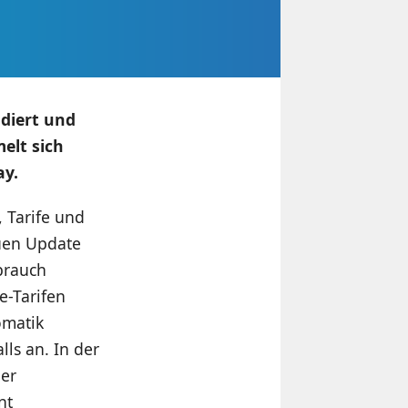
diert und
elt sich
ay.
 Tarife und
uen Update
brauch
e-Tarifen
omatik
lls an. In der
der
nt