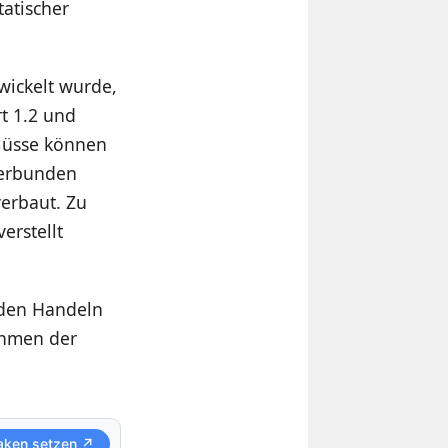
tatischer
wickelt wurde,
t 1.2 und
hlüsse können
verbunden
verbaut. Zu
erstellt
 den Handeln
ahmen der
aken setzen ↗