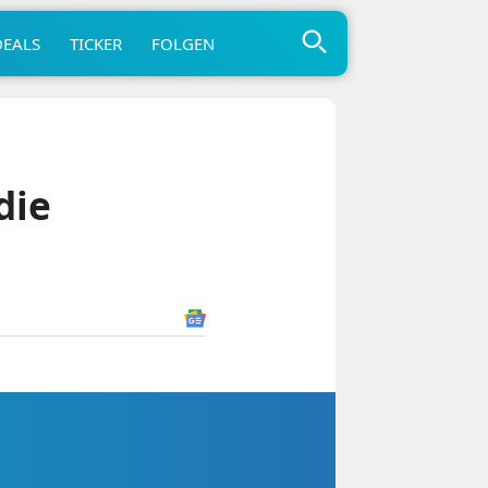
DEALS
TICKER
FOLGEN
die