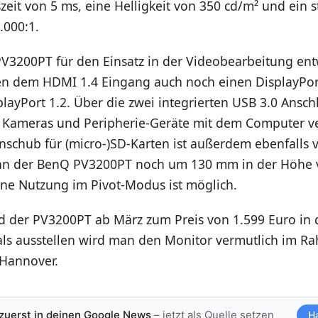
zeit von 5 ms, eine Helligkeit von 350 cd/m² und ein s
.000:1.
V3200PT für den Einsatz in der Videobearbeitung ent
ben dem HDMI 1.4 Eingang auch noch einen DisplayPor
layPort 1.2. Über die zwei integrierten USB 3.0 Ansc
 Kameras und Peripherie-Geräte mit dem Computer 
nschub für (micro-)SD-Karten ist außerdem ebenfalls 
ann der BenQ PV3200PT noch um 130 mm in der Höhe v
ne Nutzung im Pivot-Modus ist möglich.
d der PV3200PT ab März zum Preis von 1.599 Euro in
mals ausstellen wird man den Monitor vermutlich im R
 Hannover.
 zuerst in deinen Google News
– jetzt als Quelle setzen
H