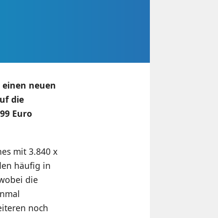
6 einen neuen
uf die
599 Euro
es mit 3.840 x
en häufig in
wobei die
inmal
iteren noch