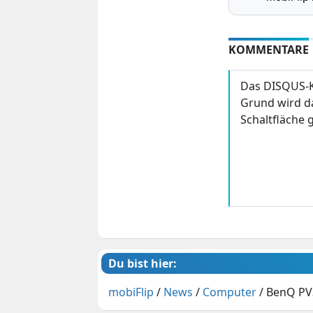
KOMMENTARE
Das DISQUS-K
Grund wird da
Schaltfläche g
Du bist hier:
mobiFlip
/
News
/
Computer
/
BenQ PV3