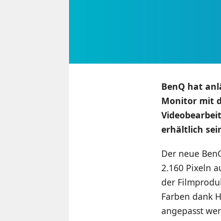
BenQ hat anlä
Monitor mit
Videobearbei
erhältlich sei
Der neue BenQ 
2.160 Pixeln 
der Filmprodu
Farben dank H
angepasst wer