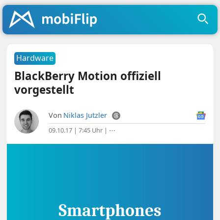
Hardware
BlackBerry Motion offiziell
vorgestellt
Von
Niklas Jutzler
09.10.17 | 7:45 Uhr
|
⋯