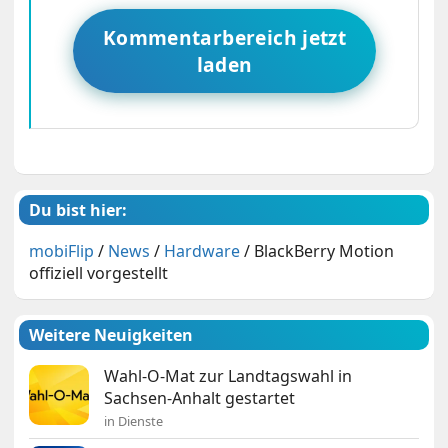
Kommentarbereich jetzt
laden
Du bist hier:
mobiFlip
/
News
/
Hardware
/
BlackBerry Motion
offiziell vorgestellt
Weitere Neuigkeiten
Wahl-O-Mat zur Landtagswahl in
Sachsen-Anhalt gestartet
in Dienste