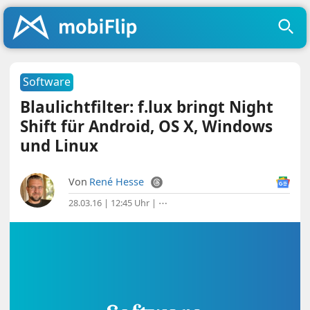
Software
Blaulicht­filter: f.lux bringt Night
Shift für Android, OS X, Windows
und Linux
Von
René Hesse
28.03.16 | 12:45 Uhr
|
⋯