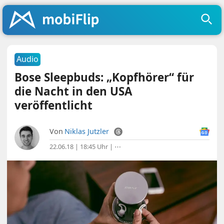
Audio
Bose Sleepbuds: „Kopfhörer“ für
die Nacht in den USA
veröffentlicht
Von
Niklas Jutzler
22.06.18 | 18:45 Uhr
|
⋯