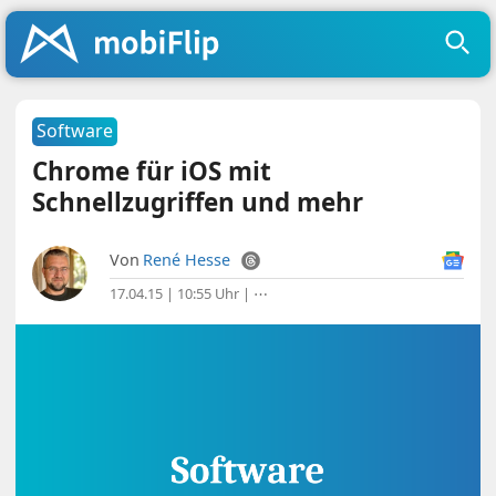
Software
Chrome für iOS mit
Schnellzugriffen und mehr
Von
René Hesse
17.04.15 | 10:55 Uhr
|
⋯