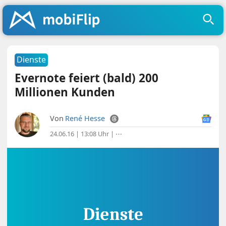
Dienste
Evernote feiert (bald) 200
Millionen Kunden
Von
René Hesse
24.06.16 | 13:08 Uhr
|
⋯