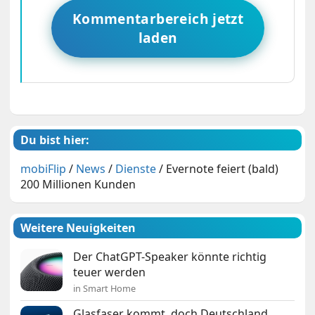
Kommentarbereich jetzt
laden
Du bist hier:
mobiFlip
/
News
/
Dienste
/
Evernote feiert (bald)
200 Millionen Kunden
Weitere Neuigkeiten
Der ChatGPT-Speaker könnte richtig
teuer werden
in Smart Home
Glasfaser kommt, doch Deutschland