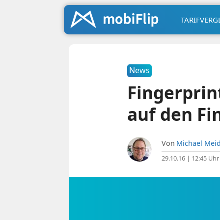
TARIFVERG
News
Fingerprin
auf den F
Von
Michael Meid
29.10.16 | 12:45 Uhr