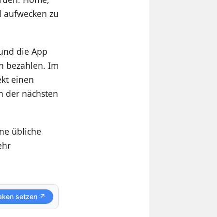
d aufwecken zu
 und die App
en bezahlen. Im
kt einen
n der nächsten
ne übliche
ehr
aken setzen ↗