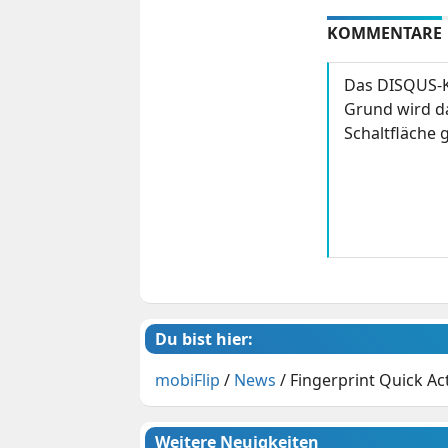
KOMMENTARE
Das DISQUS-K
Grund wird da
Schaltfläche g
Du bist hier:
mobiFlip
/
News
/
Fingerprint Quick A
Weitere Neuigkeiten