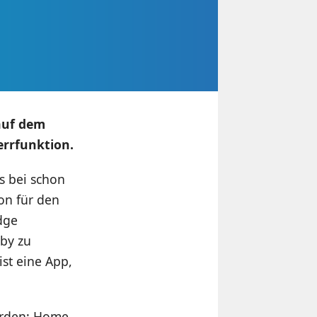
auf dem
rrfunktion.
s bei schon
on für den
dge
dby zu
ist eine App,
orden: Home,