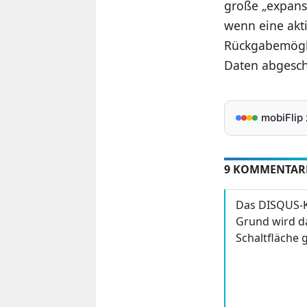
große „expans
wenn eine akt
Rückgabemögli
Daten abgeschl
mobiFlip
9 KOMMENTAR
Das DISQUS-K
Grund wird da
Schaltfläche g