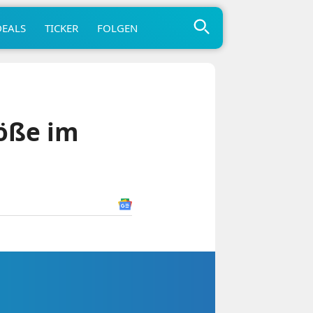
DEALS
TICKER
FOLGEN
öße im