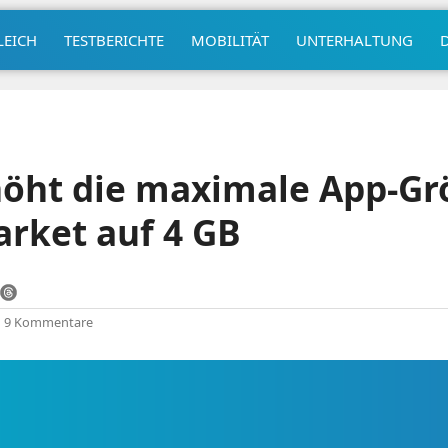
LEICH
TESTBERICHTE
MOBILITÄT
UNTERHALTUNG
höht die maximale App-Gr
rket auf 4 GB
|
9 Kommentare