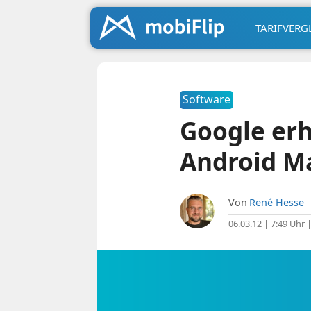
TARIFVERG
Software
Google er
Android Ma
Von
René Hesse
06.03.12 | 7:49 Uhr