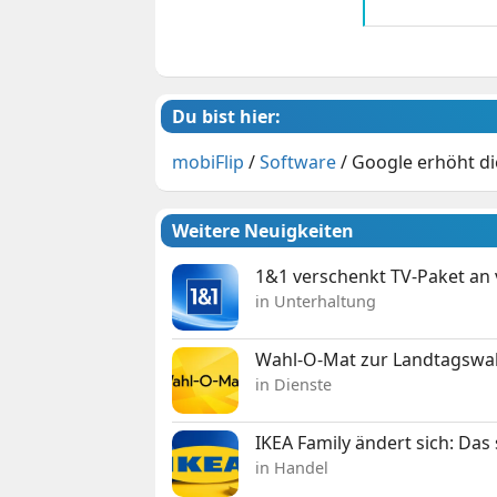
Du bist hier:
mobiFlip
/
Software
/
Google erhöht d
Weitere Neuigkeiten
1&1 verschenkt TV-Paket an
in Unterhaltung
Wahl-O-Mat zur Landtagswahl
in Dienste
IKEA Family ändert sich: Da
in Handel