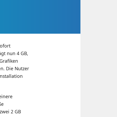
ofort
gt nun 4 GB,
Grafiken
n. Die Nutzer
nstallation
einere
ße
zwei 2 GB