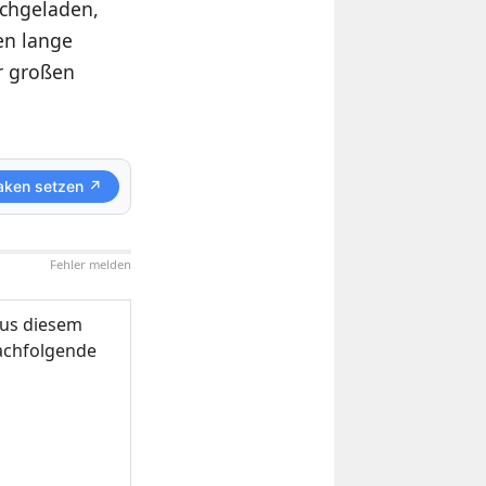
achgeladen,
en lange
r großen
aken setzen ↗
Fehler melden
us diesem
nachfolgende