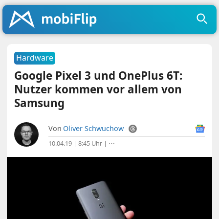
Hardware
Google Pixel 3 und OnePlus 6T:
Nutzer kommen vor allem von
Samsung
Von
Oliver Schwuchow
10.04.19 | 8:45 Uhr
|
⋯