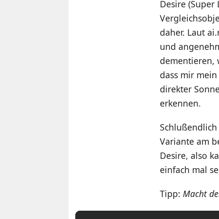
Desire (Super
Vergleichsobj
daher. Laut ai
und angenehm
dementieren, w
dass mir mein
direkter Sonn
erkennen.
Schlußendlich 
Variante am be
Desire, also k
einfach mal se
Tipp:
Macht de