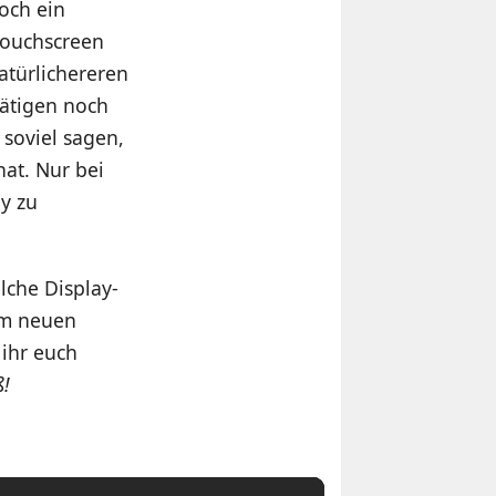
och ein
Touchscreen
atürlichereren
ätigen noch
 soviel sagen,
at. Nur bei
y zu
lche Display-
zum neuen
 ihr euch
ß!