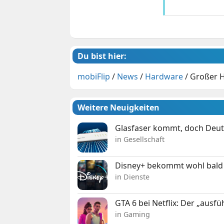
Du bist hier:
mobiFlip
/
News
/
Hardware
/
Großer H
Weitere Neuigkeiten
Glasfaser kommt, doch Deuts
in Gesellschaft
Disney+ bekommt wohl bald 
in Dienste
GTA 6 bei Netflix: Der „ausfü
in Gaming