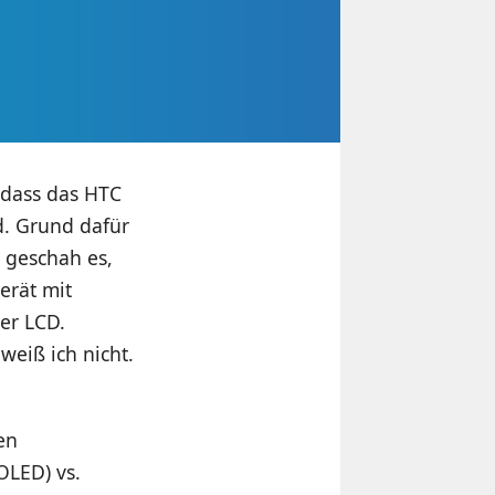
 dass das HTC
d. Grund dafür
 geschah es,
erät mit
er LCD.
weiß ich nicht.
en
OLED) vs.