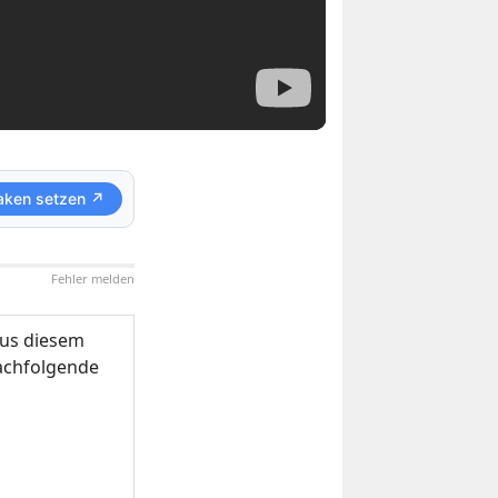
aken setzen ↗
Fehler melden
us diesem
nachfolgende