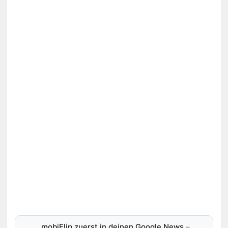
mobiFlip zuerst in deinen Google News
–