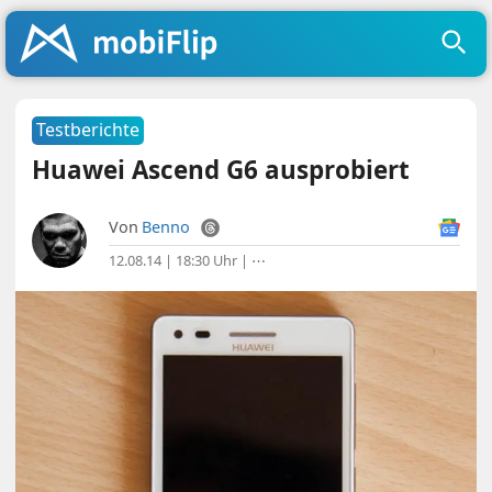
Testberichte
Huawei Ascend G6 ausprobiert
Von
Benno
12.08.14 | 18:30 Uhr
|
⋯