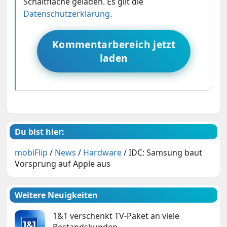
Schaltfläche geladen. Es gilt die
Datenschutzerklärung
.
Kommentarbereich jetzt
laden
Du bist hier:
mobiFlip
/
News
/
Hardware
/
IDC: Samsung baut
Vorsprung auf Apple aus
Weitere Neuigkeiten
1&1 verschenkt TV-Paket an viele