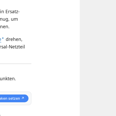
n Ersatz-
genug, um
nnen.
e
drehen,
sal-Netzteil
Punkten.
aken setzen ↗
.