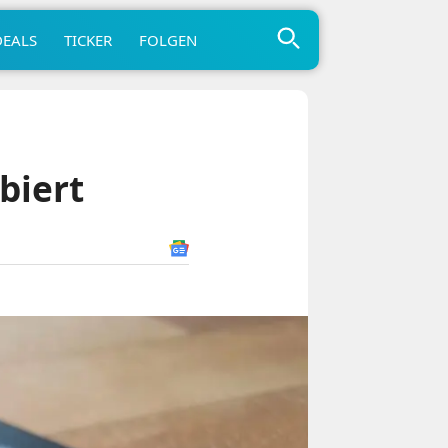
DEALS
TICKER
FOLGEN
biert