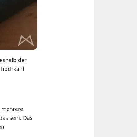
eshalb der
t hochkant
h mehrere
das sein. Das
en