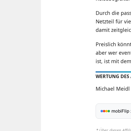
Durch die pass
Netzteil für v
damit zeitgle
Preislich könn
aber wer even
ist, ist mit de
WERTUNG DES
Michael Meidl 
mobiFlip
⋆
Über diesen Affil