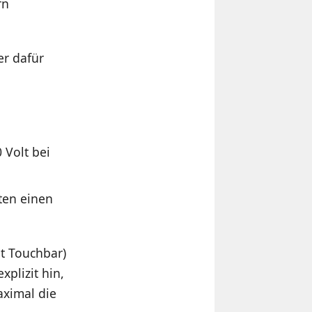
rn
er dafür
 Volt bei
ten einen
t Touchbar)
plizit hin,
aximal die