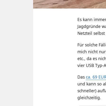
Es kann immer
Jagdgründe wan
Netzteil selbs
Für solche Fäl
mich nicht nur
etc., da es ni
vier USB Typ-A
Das
ca. 69 EUR
und kann so a
schneller) auf
gleichzeitig.