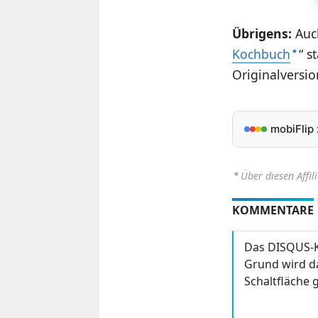
Übrigens:
Auch
Kochbuch
“ s
Originalversi
mobiFlip
⋆
Über diesen Affil
KOMMENTARE
Das DISQUS-K
Grund wird da
Schaltfläche g