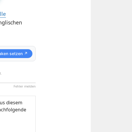
lle
nglischen
aken setzen ↗
.
Fehler melden
us diesem
nachfolgende