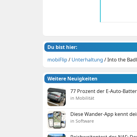
Du bist hier:
mobiFlip
/
Unterhaltung
/
Into the Bad
Weitere Neuigkeiten
77 Prozent der E-Auto-Batter
in Mobilität
Diese Wander-App kennt deine
in Software
Reichweitentest des NAF: D