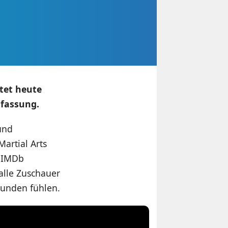
tet heute
fassung.
und
artial Arts
i IMDb
alle Zuschauer
bunden fühlen.