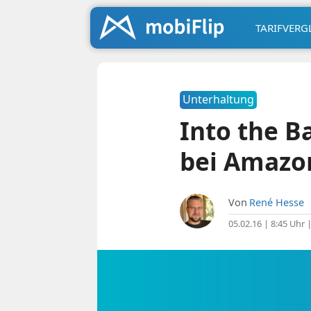
TARIFVERG
Unterhaltung
Into the Ba
bei Amazo
Von
René Hesse
05.02.16 | 8:45 Uhr