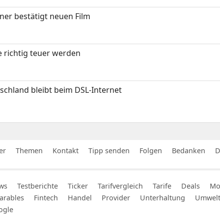
ner bestätigt neuen Film
 richtig teuer werden
chland bleibt beim DSL-Internet
er
Themen
Kontakt
Tipp senden
Folgen
Bedanken
D
ws
Testberichte
Ticker
Tarifvergleich
Tarife
Deals
Mob
arables
Fintech
Handel
Provider
Unterhaltung
Umwel
ogle