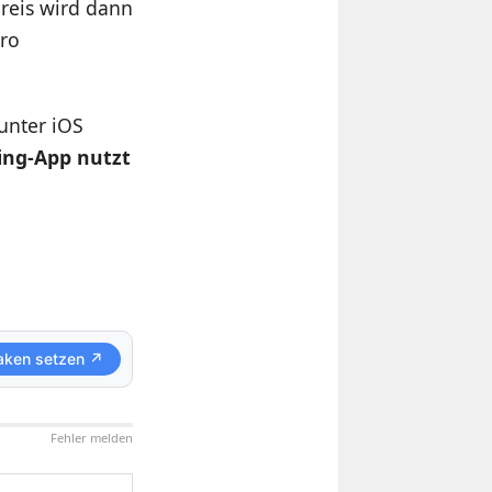
reis wird dann
uro
unter iOS
ing-App nutzt
aken setzen ↗
Fehler melden