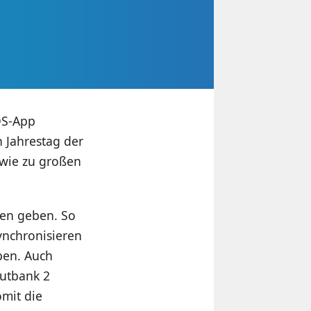
OS-App
 Jahrestag der
owie zu großen
nen geben. So
ynchronisieren
ben. Auch
Outbank 2
omit die