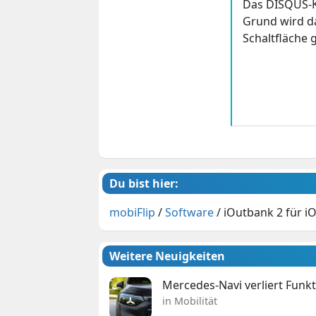
Das DISQUS-K
Grund wird da
Schaltfläche g
Du bist hier:
mobiFlip
/
Software
/
iOutbank 2 für i
Weitere Neuigkeiten
Mercedes-Navi verliert Funk
in Mobilität