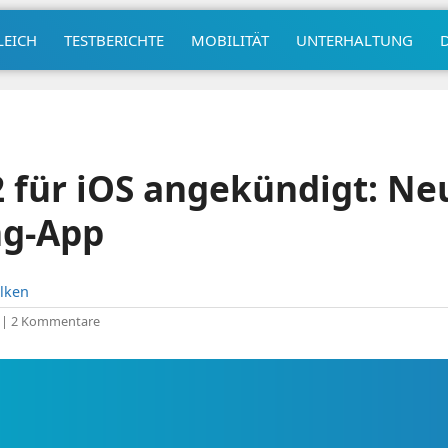
LEICH
TESTBERICHTE
MOBILITÄT
UNTERHALTUNG
 für iOS angekündigt: Ne
ng-App
lken
|
2 Kommentare