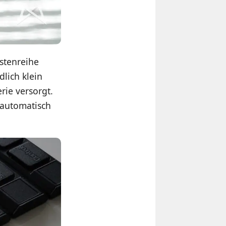
astenreihe
lich klein
rie versorgt.
h automatisch