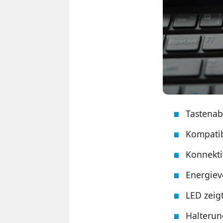
Tastena
Kompatib
Konnektiv
Energiev
LED zeig
Halterun