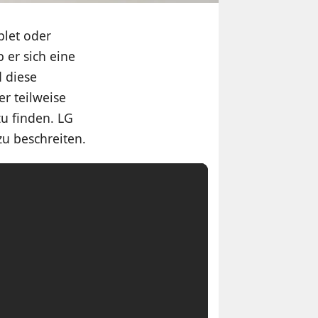
blet oder
 er sich eine
d diese
r teilweise
zu finden. LG
u beschreiten.