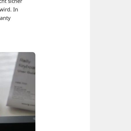
ht sicher
wird. In
ranty