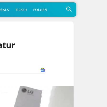
DEALS
TICKER
FOLGEN
atur