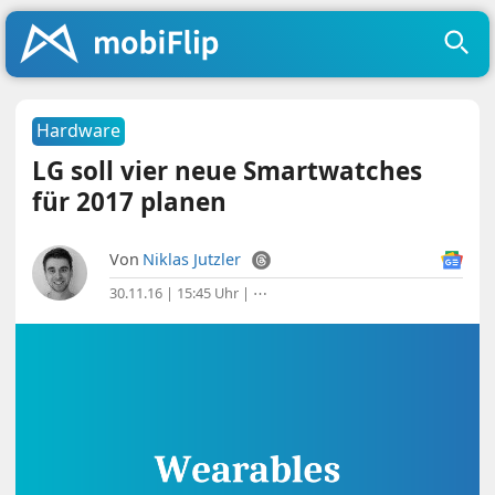
Hardware
LG soll vier neue Smartwatches
für 2017 planen
Von
Niklas Jutzler
30.11.16 | 15:45 Uhr
|
⋯