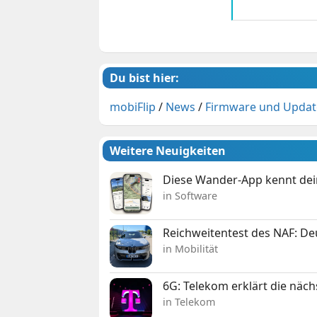
Du bist hier:
mobiFlip
/
News
/
Firmware und Updat
Weitere Neuigkeiten
Diese Wander-App kennt deine
in Software
Reichweitentest des NAF: D
in Mobilität
6G: Telekom erklärt die näc
in Telekom