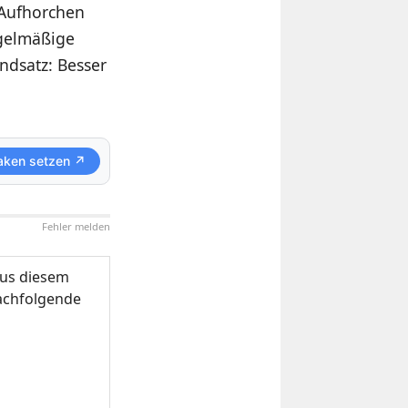
m Aufhorchen
egelmäßige
ndsatz: Besser
aken setzen ↗
Fehler melden
us diesem
nachfolgende