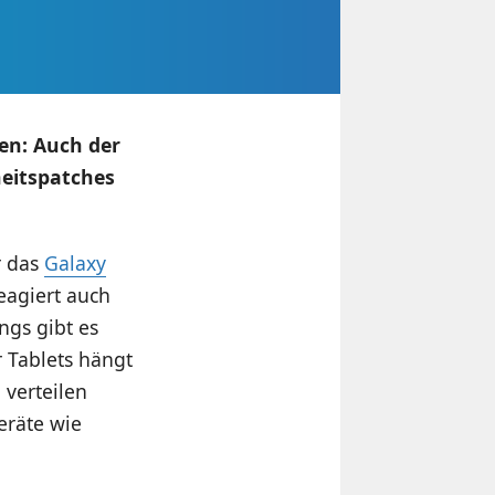
en: Auch der
heitspatches
r das
Galaxy
eagiert auch
ngs gibt es
 Tablets hängt
 verteilen
eräte wie