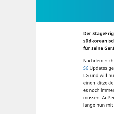
Der StageFrig
südkoreanisch
für seine Ger
Nachdem nich
S6
Updates geg
LG und will n
einen klitzek
es noch immer 
müssen. Außer
lange nun mit