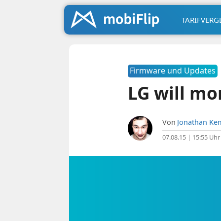
TARIFVERG
Firmware und Updates
LG will mo
Von
Jonathan Ke
07.08.15 | 15:55 Uhr