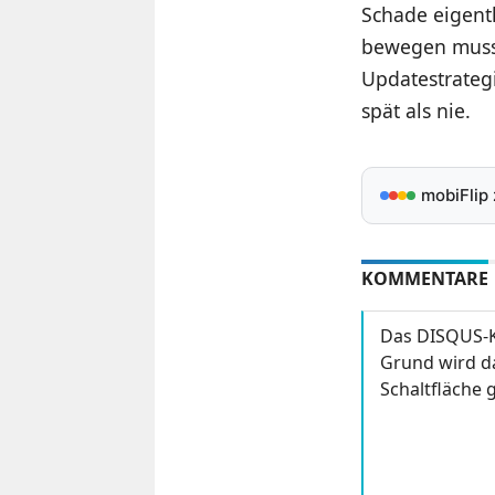
Schade eigentl
bewegen muss,
Updatestrategi
spät als nie.
mobiFlip
KOMMENTARE
Das DISQUS-K
Grund wird da
Schaltfläche g