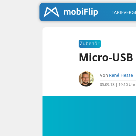
TARIFVERG
Zubehör
Micro-USB 
Von
René Hesse
05.09.13 | 19:10 Uhr