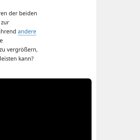
ren der beiden
 zur
Während
andere
he
zu vergrößern,
leisten kann?