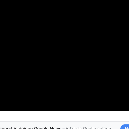
 zuerst in deinen Google News
– jetzt als Quelle setzen
H