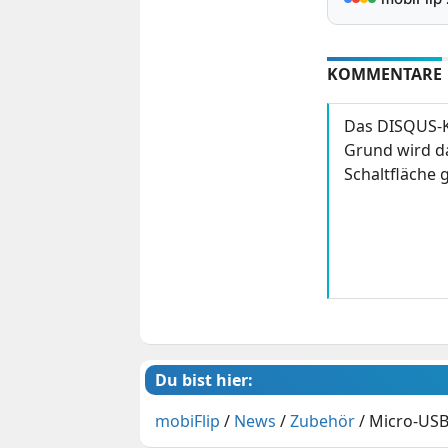
KOMMENTARE
Das DISQUS-K
Grund wird da
Schaltfläche g
Du bist hier:
mobiFlip
/
News
/
Zubehör
/
Micro-USB