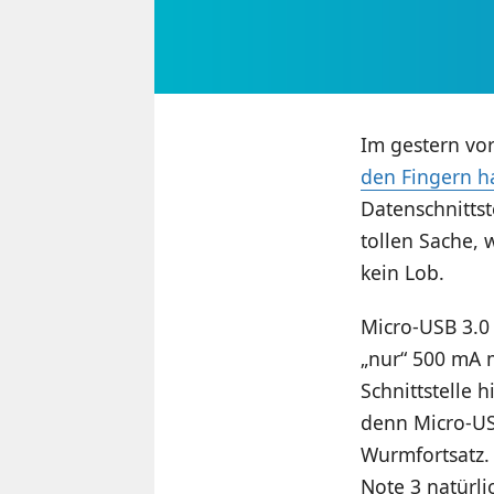
Im gestern vo
den Fingern h
Datenschnitts
tollen Sache,
kein Lob.
Micro-USB 3.0 
„nur“ 500 mA m
Schnittstelle 
denn Micro-US
Wurmfortsatz.
Note 3 natürli