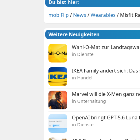
Du bist hier:
mobiFlip
/
News
/
Wearables
/
Misfit R
Weitere Neuigkeiten
Wahl-O-Mat zur Landtagswahl
in Dienste
IKEA Family ändert sich: Da
in Handel
Marvel will die X-Men ganz 
in Unterhaltung
OpenAI bringt GPT-5.6 Luna
in Dienste