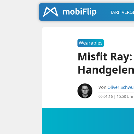
TARIFVERG
Wearables
Misfit Ray
Handgele
Von
Oliver Schw
05.01.16 | 15:58 Uhr