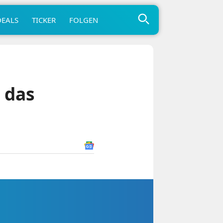
DEALS
TICKER
FOLGEN
r das