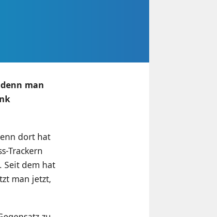
r, denn man
enk
denn dort hat
ss-Trackern
. Seit dem hat
zt man jetzt,
 Gegensatz zu