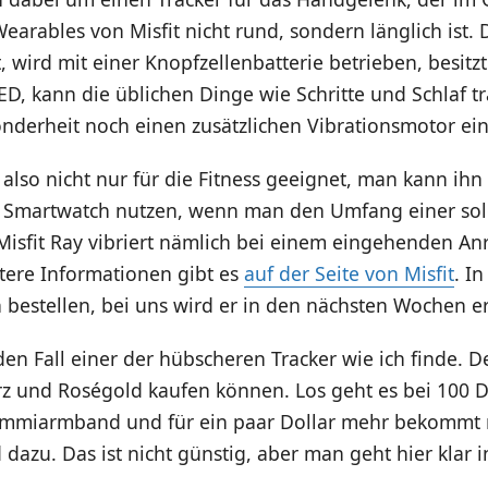
arables von Misfit nicht rund, sondern länglich ist. D
t, wird mit einer Knopfzellenbatterie betrieben, besitzt
D, kann die üblichen Dinge wie Schritte und Schlaf t
onderheit noch einen zusätzlichen Vibrationsmotor ei
t also nicht nur für die Fitness geeignet, man kann ihn
ne Smartwatch nutzen, wenn man den Umfang einer sol
Misfit Ray vibriert nämlich bei einem eingehenden Anr
tere Informationen gibt es
auf der Seite von Misfit
. I
bestellen, bei uns wird er in den nächsten Wochen erh
den Fall einer der hübscheren Tracker wie ich finde. 
z und Roségold kaufen können. Los geht es bei 100 Do
ummiarmband und für ein paar Dollar mehr bekommt
azu. Das ist nicht günstig, aber man geht hier klar 