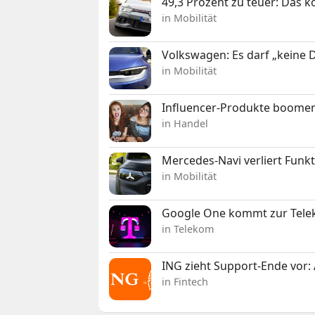
49,3 Prozent zu teuer: Das 
in Mobilität
Volkswagen: Es darf „keine
in Mobilität
Influencer-Produkte boomen
in Handel
Mercedes-Navi verliert Funk
in Mobilität
Google One kommt zur Telek
in Telekom
ING zieht Support-Ende vor: 
in Fintech