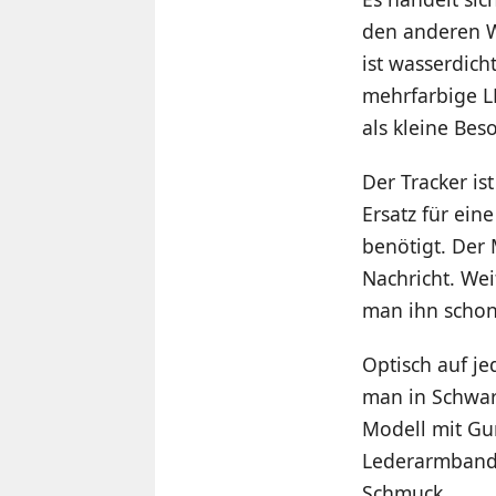
den anderen We
ist wasserdich
mehrfarbige LE
als kleine Bes
Der Tracker is
Ersatz für ei
benötigt. Der 
Nachricht. Wei
man ihn schon 
Optisch auf je
man in Schwar
Modell mit G
Lederarmband d
Schmuck.