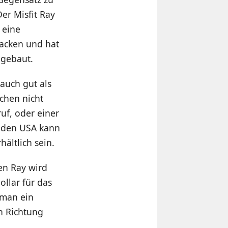
er Misfit Ray
 eine
racken und hat
ngebaut.
 auch gut als
chen nicht
uf, oder einer
n den USA kann
ältlich sein.
Den Ray wird
llar für das
 man ein
in Richtung