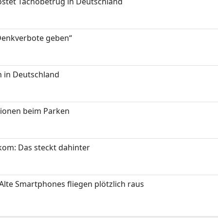
kostet Tachobetrug in Deutschland
 Denkverbote geben“
 in Deutschland
tionen beim Parken
om: Das steckt dahinter
Alte Smartphones fliegen plötzlich raus