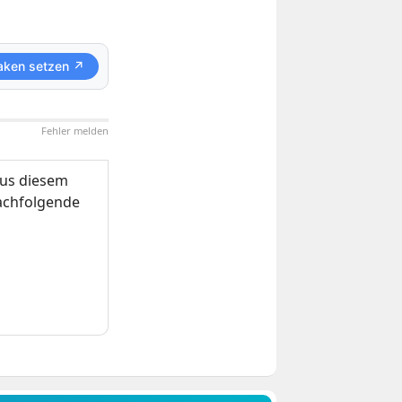
aken setzen ↗
Fehler melden
us diesem
nachfolgende