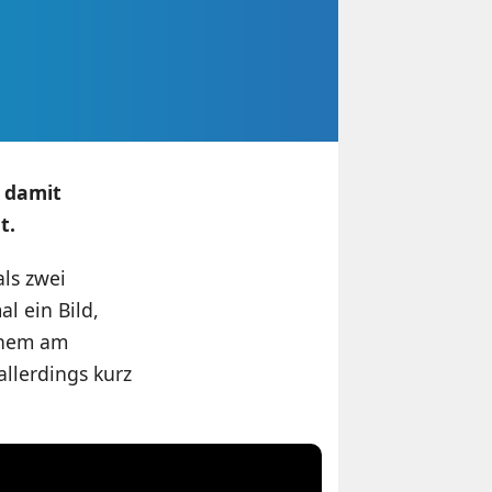
d damit
t.
ls zwei
l ein Bild,
einem am
allerdings kurz