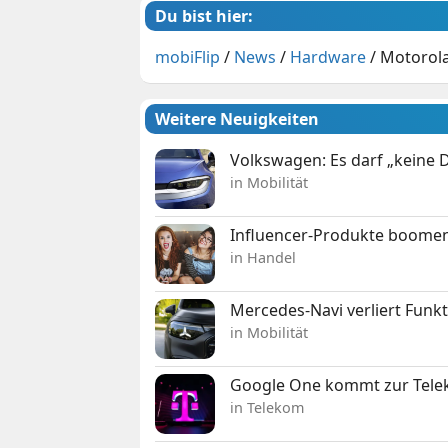
Du bist hier:
mobiFlip
/
News
/
Hardware
/
Motorola
Weitere Neuigkeiten
Volkswagen: Es darf „keine
in Mobilität
Influencer-Produkte boomen
in Handel
Mercedes-Navi verliert Funk
in Mobilität
Google One kommt zur Telek
in Telekom