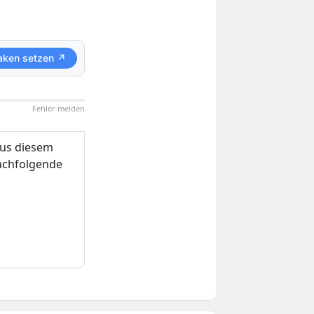
aken setzen ↗
Fehler melden
us diesem
nachfolgende