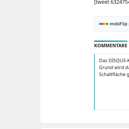
[tweet 63247
mobiFlip
KOMMENTARE
Das DISQUS-K
Grund wird da
Schaltfläche g