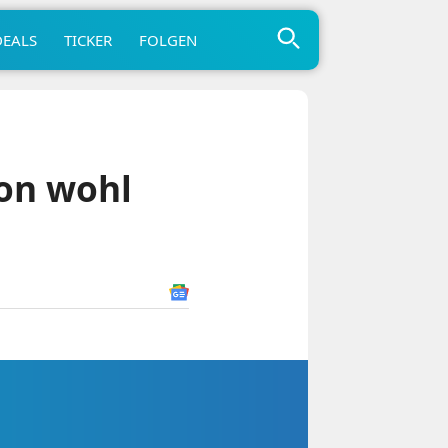
DEALS
TICKER
FOLGEN
ion wohl