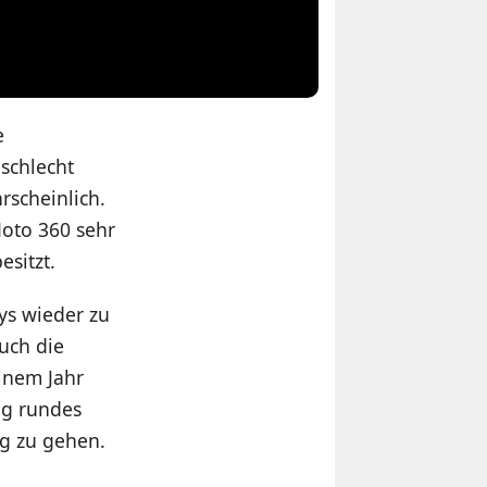
e
schlecht
rscheinlich.
Moto 360 sehr
esitzt.
ys wieder zu
uch die
inem Jahr
dig rundes
ng zu gehen.