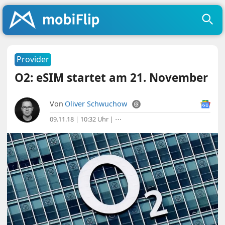
Provider
O2: eSIM startet am 21. November
Von
Oliver Schwuchow
09.11.18 | 10:32 Uhr
|
⋯