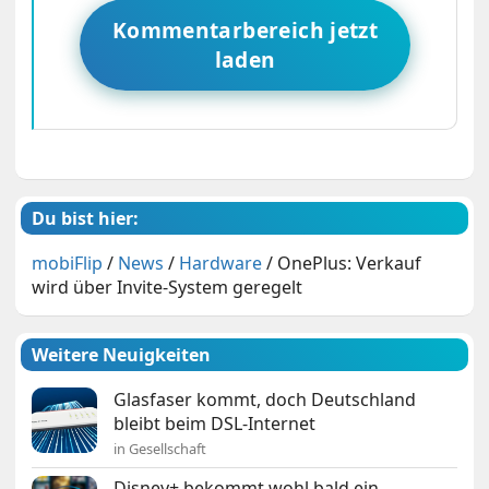
Kommentarbereich jetzt
laden
Du bist hier:
mobiFlip
/
News
/
Hardware
/
OnePlus: Verkauf
wird über Invite-System geregelt
Weitere Neuigkeiten
Glasfaser kommt, doch Deutschland
bleibt beim DSL-Internet
in Gesellschaft
Disney+ bekommt wohl bald ein