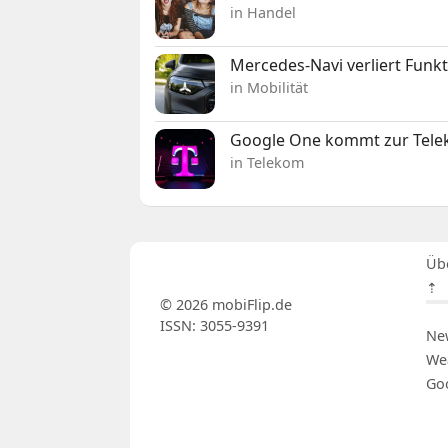
in Handel
Mercedes-Navi verliert Funk
in Mobilität
Google One kommt zur Telek
in Telekom
Üb
⇡
© 2026 mobiFlip.de
ISSN: 3055-9391
Ne
We
Go