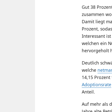
Gut 38 Prozent
zusammen wobe
Damit liegt m
Prozent, soda
Interessant is
welchen ein N
hervorgeholt h
Deutlich schwä
welche
netmar
14,15 Prozent
Adoptionsrate
Anteil.
Auf mehr als 
Jahre alte Bet