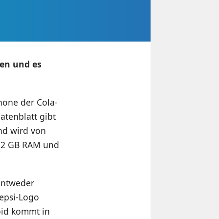
den und es
hone der Cola-
atenblatt gibt
und wird von
s 2 GB RAM und
entweder
epsi-Logo
oid kommt in