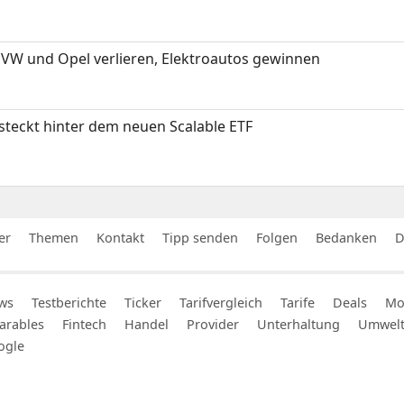
 VW und Opel verlieren, Elektroautos gewinnen
 steckt hinter dem neuen Scalable ETF
er
Themen
Kontakt
Tipp senden
Folgen
Bedanken
D
ws
Testberichte
Ticker
Tarifvergleich
Tarife
Deals
Mob
arables
Fintech
Handel
Provider
Unterhaltung
Umwel
ogle