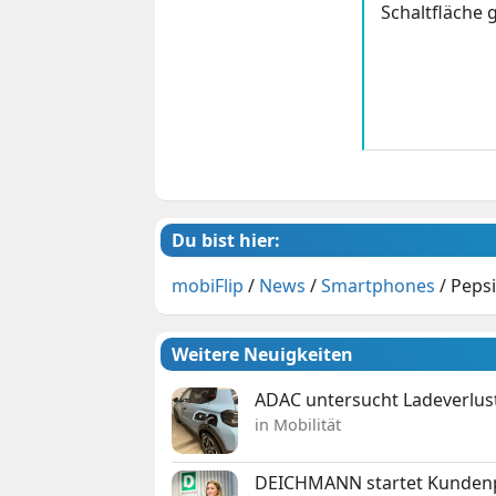
Schaltfläche g
Du bist hier:
mobiFlip
/
News
/
Smartphones
/
Pepsi
Weitere Neuigkeiten
ADAC untersucht Ladeverlus
in Mobilität
DEICHMANN startet Kunden