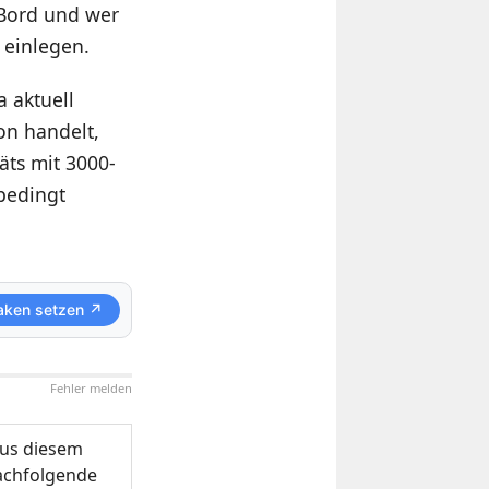
n Bord und wer
 einlegen.
 aktuell
on handelt,
äts mit 3000-
bedingt
aken setzen ↗
Fehler melden
us diesem
nachfolgende