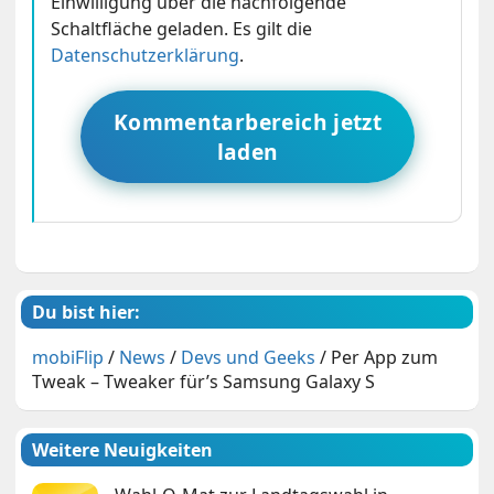
Einwilligung über die nachfolgende
Schaltfläche geladen. Es gilt die
Datenschutzerklärung
.
Kommentarbereich jetzt
laden
Du bist hier:
mobiFlip
/
News
/
Devs und Geeks
/
Per App zum
Tweak – Tweaker für’s Samsung Galaxy S
Weitere Neuigkeiten