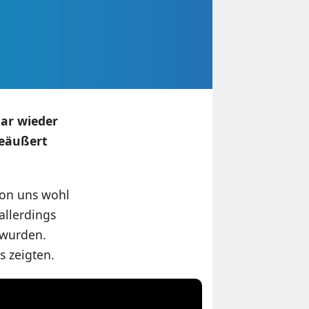
ar wieder
geäußert
von uns wohl
allerdings
 wurden.
s zeigten.