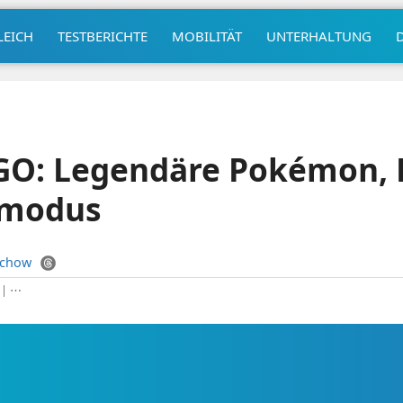
LEICH
TESTBERICHTE
MOBILITÄT
UNTERHALTUNG
O: Legendäre Pokémon, 
rmodus
uchow
|
⋯