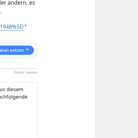
der ändern, es
.
21948%5D
aken setzen ↗
Fehler melden
us diesem
nachfolgende