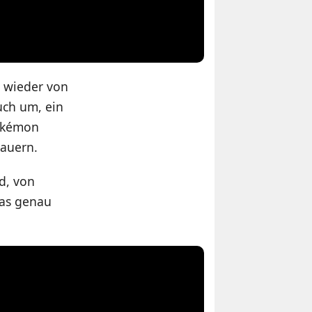
e wieder von
uch um, ein
Pokémon
dauern.
d, von
das genau