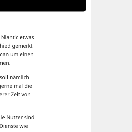
 Niantic etwas
chied gemerkt
t man um einen
men.
soll nämlich
 gerne mal die
rer Zeit von
ie Nutzer sind
e Dienste wie