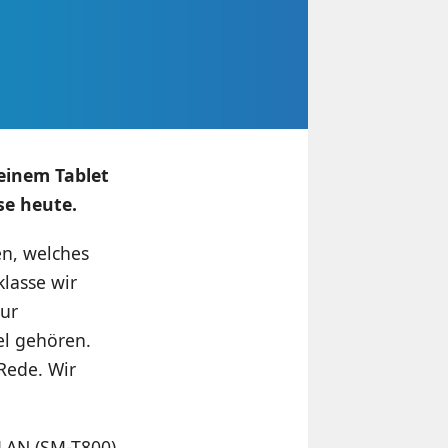
einem Tablet
se heute.
en, welches
klasse wir
Zur
el gehören.
 Rede. Wir
LAN (SM-T800),