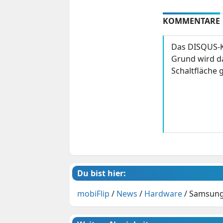
KOMMENTARE
Das DISQUS-K
Grund wird da
Schaltfläche g
Du bist hier:
mobiFlip
/
News
/
Hardware
/
Samsung