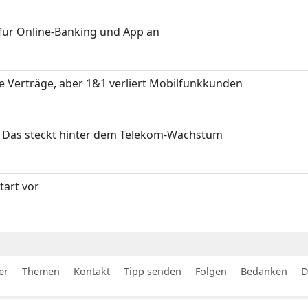
für Online-Banking und App an
ue Verträge, aber 1&1 verliert Mobilfunkkunden
z: Das steckt hinter dem Telekom-Wachstum
art vor
er
Themen
Kontakt
Tipp senden
Folgen
Bedanken
D