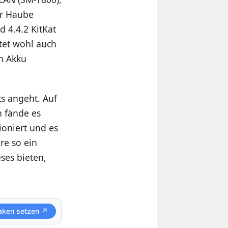
er Haube
d 4.4.2 KitKat
tet wohl auch
n Akku
ts angeht. Auf
h fände es
ioniert und es
re so ein
ses bieten,
aken setzen ↗