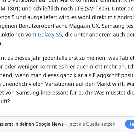
SM-T801) und schließlich noch LTE (SM-T805). Unter d
ynos 5 und ausgeliefert wird es wohl direkt mit Androi
igenen Benutzeroberfläche Magazin UX. Samsung tes
Funktionen vom
Galaxy S5
, die unter anderem auch de
n.
t es dieses Jahr jedenfalls erst zu meinen, was Table
hr oder weniger kommt es hier auch nicht mehr an. Ic
end, wenn man dieses ganz klar als Flaggschiff posit
n unendlich vielen Variationen auf den Markt wirft. Wä
et von Samsung interessant für euch? Was müsstet die
auft?
 zuerst in deinen Google News
– jetzt als Quelle setzen
H