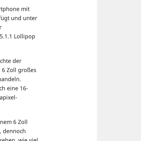
rtphone mit
ügt und unter
r
5.1.1 Lollipop
üchte der
 6 Zoll großes
handeln.
ch eine 16-
apixel-
inem 6 Zoll
n, dennoch
ehen, wie viel