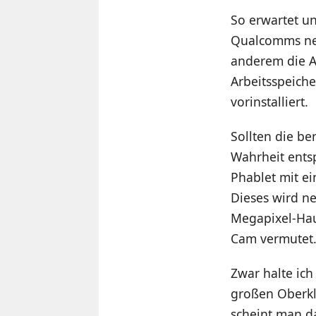
So erwartet u
Qualcomms neu
anderem die A
Arbeitsspeiche
vorinstalliert.
Sollten die be
Wahrheit ents
Phablet mit e
Dieses wird n
Megapixel-Hau
Cam vermutet
Zwar halte ich
großen Oberkl
scheint man d