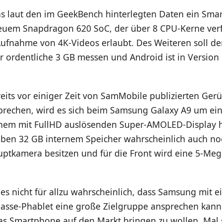
ns laut den im GeekBench hinterlegten Daten ein Sma
em Snapdragon 620 SoC, der über 8 CPU-Kerne verf
ufnahme von 4K-Videos erlaubt. Des Weiteren soll de
r ordentliche 3 GB messen und Android ist in Version 
reits vor einiger Zeit von SamMobile publizierten Ger
prechen, wird es sich beim Samsung Galaxy A9 um ein
inem mit FullHD auslösenden Super-AMOLED-Display 
eben 32 GB internem Speicher wahrscheinlich auch no
ptkamera besitzen und für die Front wird eine 5-Meg
.
 es nicht für allzu wahrscheinlich, dass Samsung mit e
asse-Phablet eine große Zielgruppe ansprechen kan
as Smartphone auf den Markt bringen zu wollen. Mal s