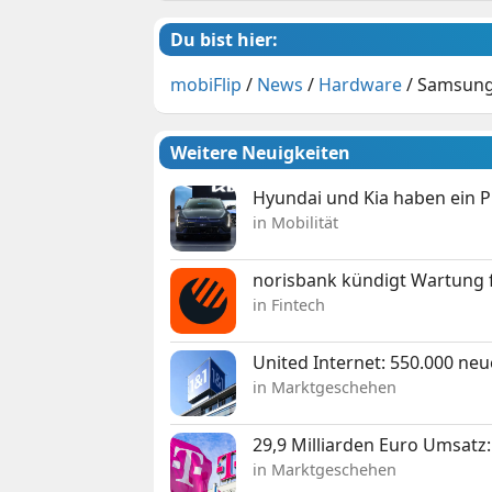
Du bist hier:
mobiFlip
/
News
/
Hardware
/
Samsung
Weitere Neuigkeiten
Hyundai und Kia haben ein 
in Mobilität
norisbank kündigt Wartung 
in Fintech
United Internet: 550.000 ne
in Marktgeschehen
29,9 Milliarden Euro Umsat
in Marktgeschehen