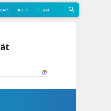
DEALS
TICKER
FOLGEN
ät