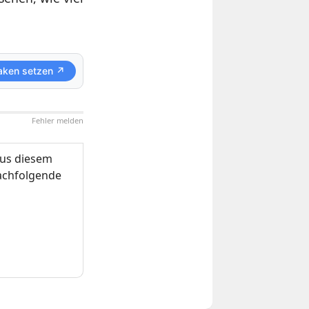
aken setzen ↗
Fehler melden
us diesem
nachfolgende