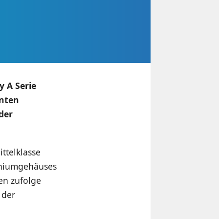
 A Serie
nten
der
ttelklasse
iniumgehäuses
en zufolge
 der