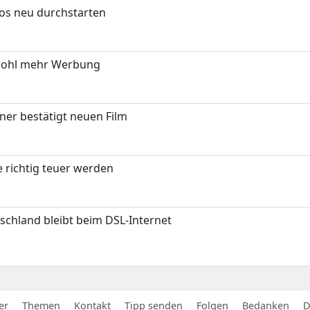
tos neu durchstarten
wohl mehr Werbung
ner bestätigt neuen Film
 richtig teuer werden
chland bleibt beim DSL-Internet
er
Themen
Kontakt
Tipp senden
Folgen
Bedanken
D