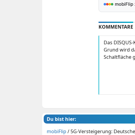
mobiFlip
KOMMENTARE
Das DISQUS-K
Grund wird da
Schaltfläche g
Du bist hier:
mobiFlip
/
5G-Versteigerung: Deutsche