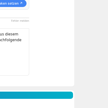
aken setzen ↗
Fehler melden
us diesem
nachfolgende