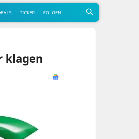
DEALS
TICKER
FOLGEN
r klagen