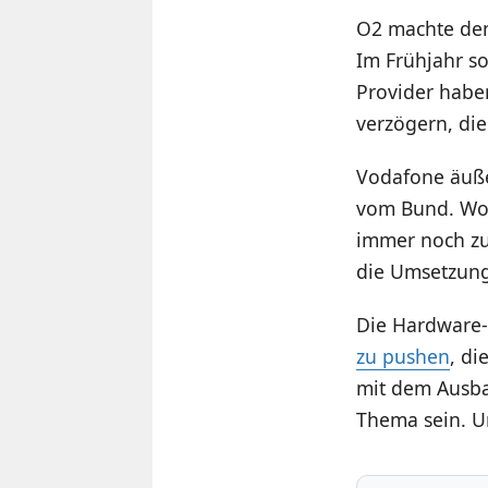
O2 machte den
Im Frühjahr so
Provider habe
verzögern, die
Vodafone äußer
vom Bund. Wob
immer noch zu 
die Umsetzung 
Die Hardware-
zu pushen
, d
mit dem Ausba
Thema sein. Un