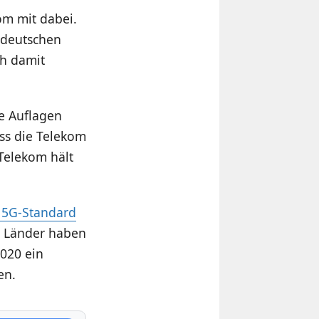
om mit dabei.
 deutschen
ch damit
ie Auflagen
ss die Telekom
 Telekom hält
 5G-Standard
te Länder haben
020 ein
en.