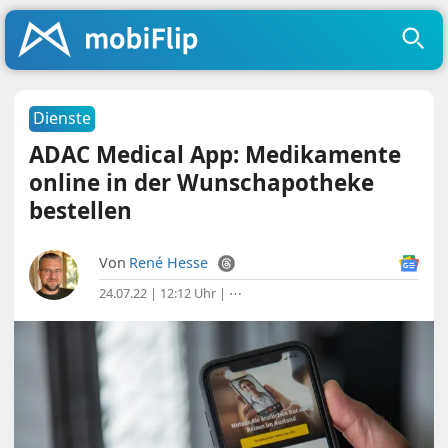
Dienste
ADAC Medical App: Medikamente
online in der Wunschapotheke
bestellen
Von
René Hesse
24.07.22 | 12:12 Uhr
|
⋯