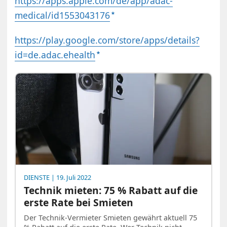
https://apps.apple.com/de/app/adac-
medical/id1553043176
https://play.google.com/store/apps/details?
id=de.adac.ehealth
DIENSTE
| 19. Juli 2022
Technik mieten: 75 % Rabatt auf die
erste Rate bei Smieten
Der Technik-Vermieter Smieten gewährt aktuell 75